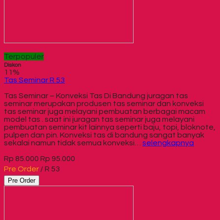
Terpopuler
Diskon
11%
Tas Seminar R 53
Tas Seminar – Konveksi Tas Di Bandung juragan tas
seminar merupakan produsen tas seminar dan konveksi
tas seminar juga melayani pembuatan berbagai macam
model tas . saat ini juragan tas seminar juga melayani
pembuatan seminar kit lainnya seperti baju, topi, bloknote,
pulpen dan pin. Konveksi tas di bandung sangat banyak
sekalai namun tidak semua konveksi…
selengkapnya
Rp 85.000
Rp 95.000
Pre Order
/ R 53
Pre Order