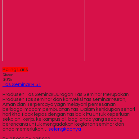
Paling Laris
Diskon
30%
Tas Seminar R 51
Produsen Tas Seminar Juragan Tas Seminar Merupakan
Produsen tas seminar dan konveksi tas seminar Murah,
Aman dan Terpercaya yagn melayani pemesanan
berbagai macam pembuatan tas. Dalam kehidupan sehari
hari kita tidak lepas dengan tas baik itu untuk keperluan
sekolah, kerja, ke kampus dll. bagi anda yang sedang
berencana untuk mengadakan kegiatan seminar dan
anda memerlukan…
selengkapnya
Rp 95.000
Rp 135.000