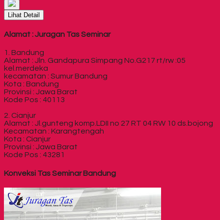
Lihat Detail
Alamat : Juragan Tas Seminar
1. Bandung
Alamat : Jln. Gandapura Simpang No.G217 rt/rw :05
kel.merdeka
kecamatan : Sumur Bandung
Kota : Bandung
Provinsi : Jawa Barat
Kode Pos : 40113
2. Cianjur
Alamat : Jl.gunteng komp.LDII no 27 RT 04 RW 10 ds.bojong
Kecamatan : Karangtengah
Kota : Cianjur
Provinsi : Jawa Barat
Kode Pos : 43281
Konveksi Tas Seminar Bandung