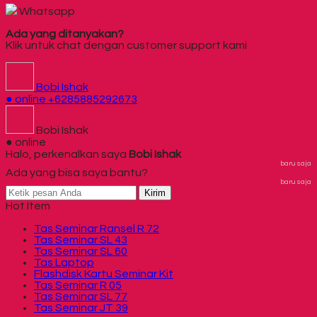
Whatsapp
Ada yang ditanyakan?
Klik untuk chat dengan customer support kami
Bobi Ishak
● online
+6285885292673
Bobi Ishak
● online
Halo, perkenalkan saya
Bobi Ishak
baru saja
Ada yang bisa saya bantu?
baru saja
Kirim
Hot Item
Tas Seminar Ransel R 72
Tas Seminar SL 43
Tas Seminar SL 60
Tas Laptop
Flashdisk Kartu Seminar Kit
Tas Seminar R 05
Tas Seminar SL 77
Tas Seminar JT 39