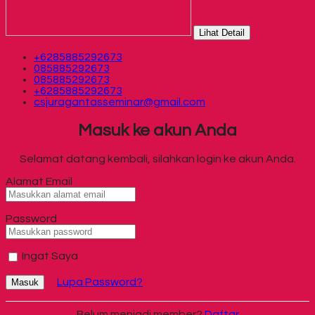
Lihat Detail
+6285885292673
085885292673
085885292673
+6285885292673
csjuragantasseminar@gmail.com
Masuk ke akun Anda
Selamat datang kembali, silahkan login ke akun Anda.
Alamat Email
Password
Ingat Saya
Lupa Password?
Masuk
Belum menjadi member?
Daftar