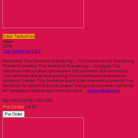
Edisi Terbatas
Diskon
22%
Tas Seminar R 67
Konveksi Tas Seminar Bandung – Tas Seminar Kit Bandung
Murah Konveksi Tas Seminar Bandung – Juragan Tas
Seminar merupakan produsen tas seminar dan konveksi
tas seminar di bandung yang fokus melayani keperluan
seminar. Selain Tas Seminar kami juga menerima pesan tas
seminar kit dalam bentuk paket yang mana paket seminar
kit terdapat beberapa item produk…
selengkapnya
Rp 195.000
Rp 250.000
Pre Order
/ R 67
Pre Order