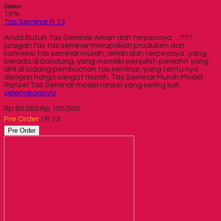
Diskon
19%
Tas Seminar R 13
Anda Butuh Tas Seminar Aman dan terpecaya….???
juragan tas tas seminar merupakan produsen dan
konveksi tas seminar murah ,aman dan terpecaya . yang
berada di bandung, yang memiliki penjahit-penjahit yang
ahli di bidang pembuatan tas seminar, yang tentu nya
dengan harga sangat murah. Tas Seminar Murah Model
Ransel Tas Seminar model ransel yang sering kali…
selengkapnya
Rp 85.000
Rp 105.000
Pre Order
/ R 13
Pre Order