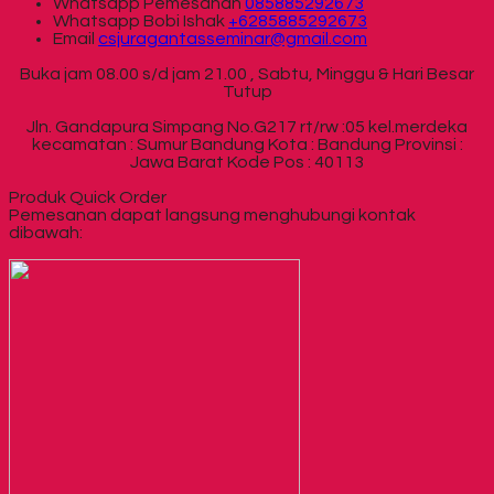
Whatsapp
Pemesanan
085885292673
Whatsapp
Bobi Ishak
+6285885292673
Email
csjuragantasseminar@gmail.com
Buka jam 08.00 s/d jam 21.00 , Sabtu, Minggu & Hari Besar
Tutup
Jln. Gandapura Simpang No.G217 rt/rw :05 kel.merdeka
kecamatan : Sumur Bandung Kota : Bandung Provinsi :
Jawa Barat Kode Pos : 40113
Produk Quick Order
Pemesanan dapat langsung menghubungi kontak
dibawah: