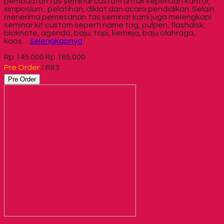
pembuatan tas seminar custom untuk keperluan kantor,
simposium , pelatihan, diklat dan acara pendidikan. Selain
menerima pemesanan tas seminar kami juga melengkapi
seminar kit custom seperti name tag, pulpen, flashdisk,
bloknote, agenda, baju, topi, kemeja, baju olahraga,
kaos…
selengkapnya
Rp 145.000
Rp 185.000
Pre Order
/ R83
Pre Order