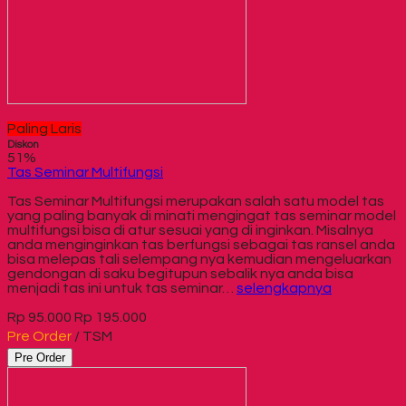
Paling Laris
Diskon
51%
Tas Seminar Multifungsi
Tas Seminar Multifungsi merupakan salah satu model tas
yang paling banyak di minati mengingat tas seminar model
multifungsi bisa di atur sesuai yang di inginkan. Misalnya
anda menginginkan tas berfungsi sebagai tas ransel anda
bisa melepas tali selempang nya kemudian mengeluarkan
gendongan di saku begitupun sebalik nya anda bisa
menjadi tas ini untuk tas seminar…
selengkapnya
Rp 95.000
Rp 195.000
Pre Order
/ TSM
Pre Order