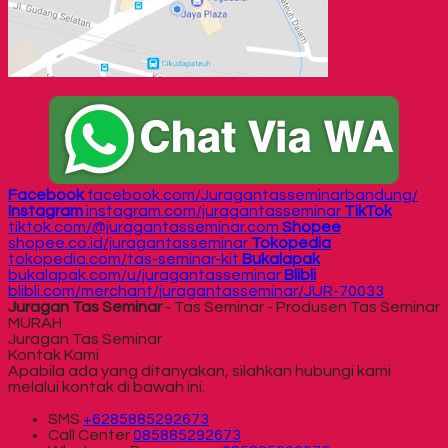
Facebook
facebook.com/Juragantasseminarbandung/
Instagram
instagram.com/juragantasseminar
TikTok
tiktok.com/@juragantasseminar.com
Shopee
shopee.co.id/juragantasseminar
Tokopedia
tokopedia.com/tas-seminar-kit
Bukalapak
bukalapak.com/u/juragantasseminar
Blibli
blibli.com/merchant/juragantasseminar/JUR-70033
Juragan Tas Seminar
- Tas Seminar - Produsen Tas Seminar
MURAH
Juragan Tas Seminar
Kontak Kami
Apabila ada yang ditanyakan, silahkan hubungi kami
melalui kontak di bawah ini.
SMS
+6285885292673
Call Center
085885292673