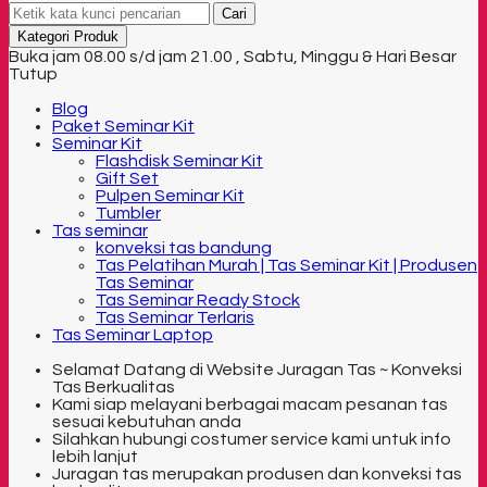
Cari
Kategori Produk
Buka jam 08.00 s/d jam 21.00 , Sabtu, Minggu & Hari Besar
Tutup
Blog
Paket Seminar Kit
Seminar Kit
Flashdisk Seminar Kit
Gift Set
Pulpen Seminar Kit
Tumbler
Tas seminar
konveksi tas bandung
Tas Pelatihan Murah | Tas Seminar Kit | Produsen
Tas Seminar
Tas Seminar Ready Stock
Tas Seminar Terlaris
Tas Seminar Laptop
Selamat Datang di Website Juragan Tas ~ Konveksi
Tas Berkualitas
Kami siap melayani berbagai macam pesanan tas
sesuai kebutuhan anda
Silahkan hubungi costumer service kami untuk info
lebih lanjut
Juragan tas merupakan produsen dan konveksi tas