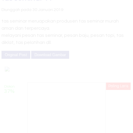
Silahkan hubungi costumer service kami untuk info lebih lanjut
Tas Seminar
Diunggah pada 30 Januari 2019
Juragan tas merupakan produsen dan konveksi tas berkualitas
SL 21
tas seminar meruapakan produsen tas seminar murah
Murah , Aman dan Terpercaya
Tas Seminar
aman dan terpercaya.
melayani pesan tas seminar, pesan baju, pesan topi, tas
SL 26
diklat, tas pelatihan dll.
Original Post
Download Gambar
Paling Laris
Diskon
37%