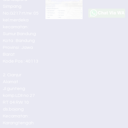
Simpang
No.G217 rt/rw :05
kel.merdeka
kecamatan :
Sumur Bandung
Kota : Bandung
Provinsi : Jawa
Barat
Kode Pos : 40113
2. Cianjur
Alamat :
Jl.gunteng
komp.LDII no 27
RT 04 RW 10
ds.bojong
Kecamatan :
Karangtengah