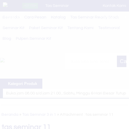
Tas Seminar
Kontak Kami
HOT ITEM
Beranda
Whatsapp
Cara Pesan
SL 43
Katalog
Tas Seminar Ready Stock
Member Area
Seminar Kit
Paket Seminar Kit
Tentang Kami
Testimonial
Kemeja
Blog
Pulpen Seminar Kit
Custom
Tas Seminar
Car
SL 54
Tas Seminar
Kategori Produk
LP 33
Buka jam 08.00 s/d jam 21.00 , Sabtu, Minggu & Hari Besar Tutup
Tas Seminar
Selamat Datang di Website Juragan Tas ~ Konveksi Tas Berkualitas
SL 63
Kami siap melayani berbagai macam pesanan tas sesuai kebutuhan
Beranda
»
Tas Seminar 3 in 1
» Attachment : tas seminar 11
Tas Ransel
anda
tas seminar 11