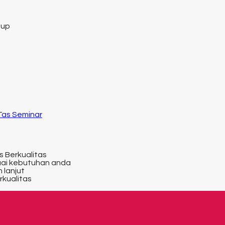
tup
 Tas Seminar
s Berkualitas
uai kebutuhan anda
 lanjut
rkualitas