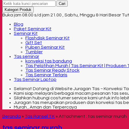
Cari
Kategori Produk
Buka jam 08.00 s/d jam 21.00 , Sabtu, Minggu & Hari Besar Tu
Blog
Paket Seminar Kit
Seminar Kit
Flashdisk Seminar Kit
Gift Set
Pulpen Seminar Kit
Tumbler
Tas seminar
konveksi tas bandung
Tas Pelatihan Murah | Tas Seminar Kit | Produsen
Tas Seminar Ready Stock
Tas Seminar Terlaris
Tas Seminar Laptop
Selamat Datang di Website Juragan Tas ~ Konveksi Ta
Kami siap melayani berbagai macam pesanan tas ses
Silahkan hubungi costumer service kami untuk info lebih
Juragan tas merupakan produsen dan konveksi tas be
Murah , Aman dan Terpercaya
Beranda
»
Tas Ransel TK
» Attachment : tas seminar murah
tas seminar murah