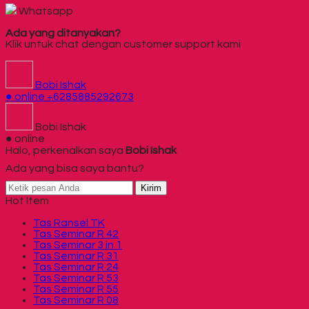
Whatsapp
Ada yang ditanyakan?
Klik untuk chat dengan customer support kami
Bobi Ishak
● online
+6285885292673
Bobi Ishak
● online
Halo, perkenalkan saya
Bobi Ishak
Ada yang bisa saya bantu?
Kirim
Hot Item
Tas Ransel TK
Tas Seminar R 42
Tas Seminar 3 in 1
Tas Seminar R 31
Tas Seminar R 24
Tas Seminar R 53
Tas Seminar R 55
Tas Seminar R 08