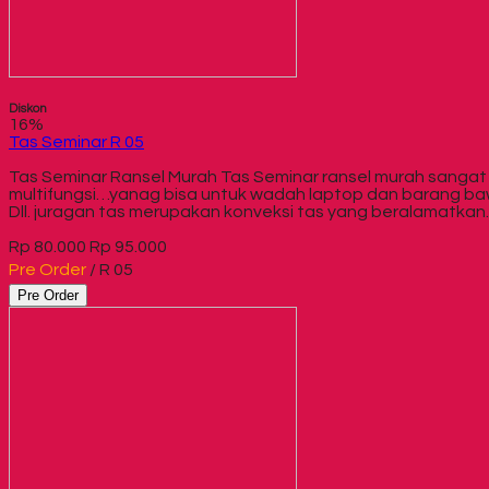
Diskon
16%
Tas Seminar R 05
Tas Seminar Ransel Murah Tas Seminar ransel murah sangat
multifungsi…yanag bisa untuk wadah laptop dan barang bawa
Dll. juragan tas merupakan konveksi tas yang beralamatka
Rp 80.000
Rp 95.000
Pre Order
/ R 05
Pre Order