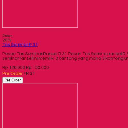
Diskon
20%
Tas Seminar R 31
Pesan Tas Seminar Ransel R 31 Pesan Tas Seminar ransel R 
seminar ransel ini memiliki 3 kantong yang mana 3 kanton
Rp 120.000
Rp 150.000
Pre Order
/ R 31
Pre Order