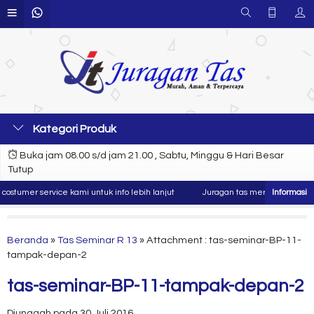
Kategori Produk
Buka jam 08.00 s/d jam 21.00 , Sabtu, Minggu & Hari Besar
Tutup
tumer service kami untuk info lebih lanjut
Juragan tas merupakan produsen
Beranda
»
Tas Seminar R 13
» Attachment : tas-seminar-BP-11-
tampak-depan-2
tas-seminar-BP-11-tampak-depan-2
Diunggah pada 30 Juli 2016