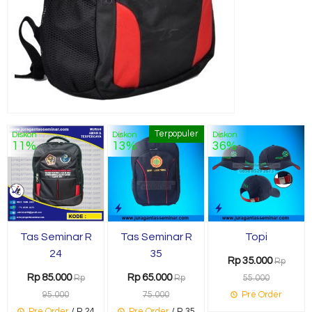
Terpopuler
Diskon
Diskon
Diskon
11%
13%
36%
Tas Seminar R
Tas Seminar R
Topi
24
35
Rp 35.000
Rp
Rp 85.000
Rp 65.000
Rp
Rp
55.000
95.000
75.000
Pre Order
Pre Order
/ R 24
Pre Order
/ R 35