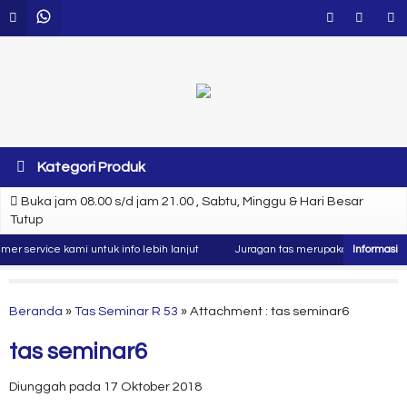
Kategori Produk
Buka jam 08.00 s/d jam 21.00 , Sabtu, Minggu & Hari Besar
Tutup
 service kami untuk info lebih lanjut
Juragan tas merupakan produsen dan 
Beranda
»
Tas Seminar R 53
» Attachment : tas seminar6
tas seminar6
Diunggah pada 17 Oktober 2018