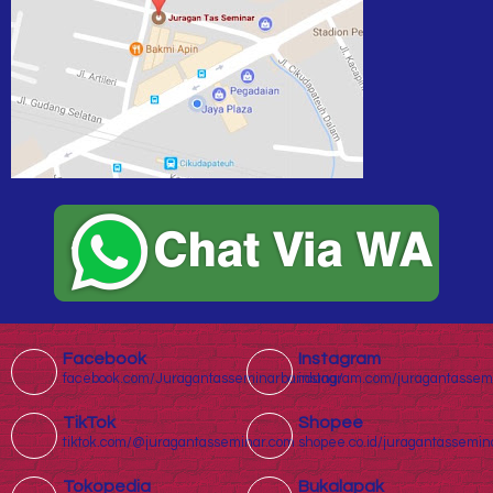
Facebook
Instagram
facebook.com/Juragantasseminarbandung/
instagram.com/juragantassem
TikTok
Shopee
tiktok.com/@juragantasseminar.com
shopee.co.id/juragantassemin
Tokopedia
Bukalapak