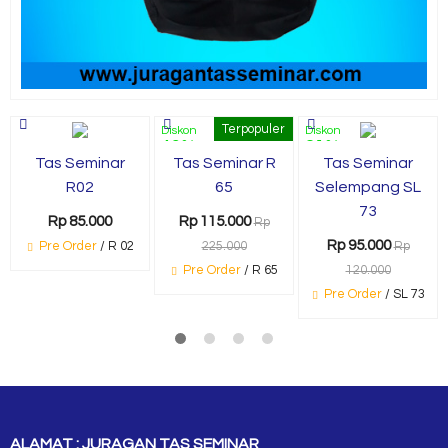
Terpopuler
Diskon
Diskon
49%
21%
Tas Seminar
Tas Seminar R
Tas Seminar
R02
65
Selempang SL
73
Rp 85.000
Rp 115.000
Rp
Rp 95.000
Pre Order
/ R 02
225.000
Rp
Pre Order
/ R 65
120.000
Pre Order
/ SL 73
ALAMAT : JURAGAN TAS SEMINAR