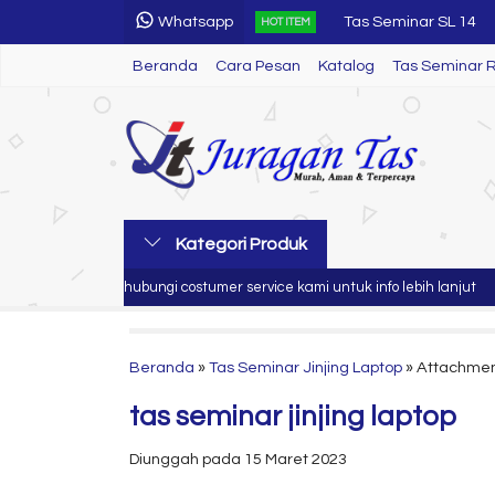
Whatsapp
Tas Seminar SL 14
HOT ITEM
Beranda
Cara Pesan
Katalog
Baju Kaos Wangki
Tas Seminar 
Tas Seminar SL 28
Tas Seminar Jinjing
Tas Seminar R 44
Tumbler Led
Kategori Produk
Tas Seminar Ransel
Silahkan hubungi costumer service kami untuk info lebih lanjut
J
Tas Seminar
Beranda
»
Tas Seminar Jinjing Laptop
» Attachment 
tas seminar jinjing laptop
Diunggah pada 15 Maret 2023