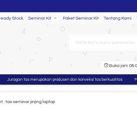
Ready Stock
Seminar Kit
Paket Seminar Kit
Tentang Kami
Buka jam 08.00
uragan tas merupakan produsen dan konveksi tas berkualitas
Murah 
: tas seminar jinjing laptop