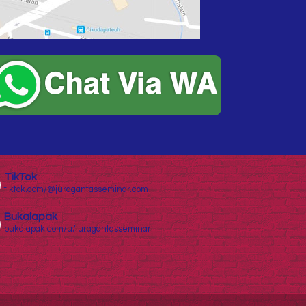
TikTok
tiktok.com/@juragantasseminar.com
Bukalapak
bukalapak.com/u/juragantasseminar