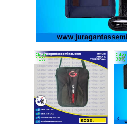
Diskon
Diskon
10%
38%