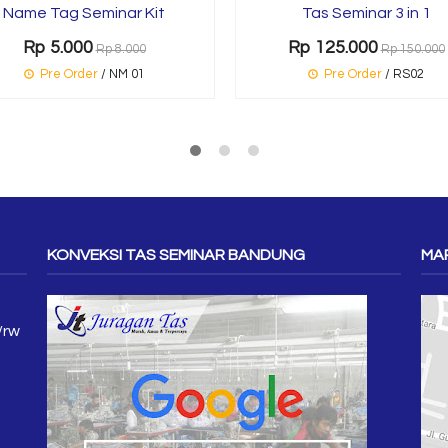
Name Tag Seminar Kit
Tas Seminar 3 in 1
Rp 5.000
Rp 125.000
Rp 8.000
Rp 150.000
Pre Order
/ NM 01
Pre Order
/ RS02
KONVEKSI TAS SEMINAR BANDUNG
MAP
/rw