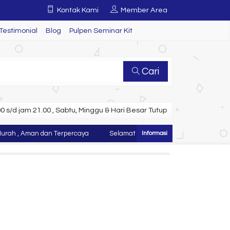
Kontak Kami
Member Area
Testimonial
Blog
Pulpen Seminar Kit
Cari
 s/d jam 21.00 , Sabtu, Minggu & Hari Besar Tutup
, Aman dan Terpercaya
Selamat Datang di Website Juragan Tas ~ Ko