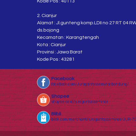
Kode Pos : 40113
2. Cianjur
Alamat : Jl.gunteng komp.LDII no 27 RT 04 R
ds.bojong
Kecamatan : Karangtengah
Kota : Cianjur
Provinsi : Jawa Barat
Kode Pos : 43281
Facebook
facebook.com/Juragantasseminarbandung/
Shopee
shopee.co.id/juragantasseminar
Blibli
blibli.com/merchant/juragantasseminar/JUR-7