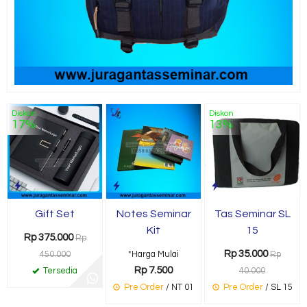
Diskon
Diskon
17%
13%
Gift Set
Notes Seminar
Tas Seminar SL
Kit
15
Rp 375.000
Rp
Rp 35.000
450.000
*Harga Mulai
Rp
Rp 7.500
Tersedia
40.000
Pre Order
/ NT 01
Pre Order
/ SL 15