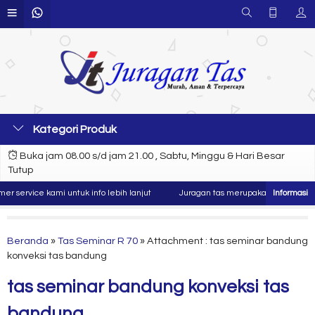
Kategori Produk
Buka jam 08.00 s/d jam 21.00 , Sabtu, Minggu & Hari Besar
Tutup
service kami untuk info lebih lanjut
Juragan tas merupakan produsen dan k
Beranda
»
Tas Seminar R 70
» Attachment : tas seminar bandung
konveksi tas bandung
tas seminar bandung konveksi tas
bandung