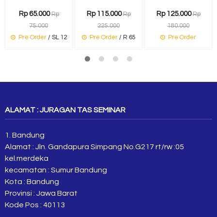
Rp 65.000
Rp 115.000
Rp 125.000
Rp
Rp
Rp
75.000
225.000
180.000
Pre Order
/ SL 12
Pre Order
/ R 65
Pre Order
ALAMAT : JURAGAN TAS SEMINAR
1. Bandung
Alamat : Jln. Gandapura Simpang No.G217 rt/rw :05
kel.merdeka
kecamatan : Sumur Bandung
Kota : Bandung
Provinsi : Jawa Barat
Kode Pos : 40113