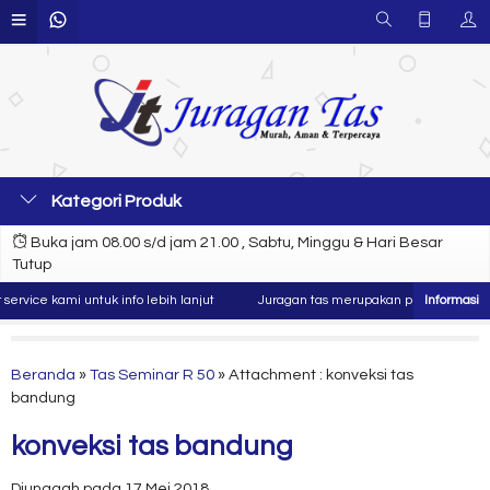
Kategori Produk
Buka jam 08.00 s/d jam 21.00 , Sabtu, Minggu & Hari Besar
Tutup
vice kami untuk info lebih lanjut
Juragan tas merupakan produsen dan konv
Beranda
»
Tas Seminar R 50
» Attachment : konveksi tas
bandung
konveksi tas bandung
Diunggah pada 17 Mei 2018