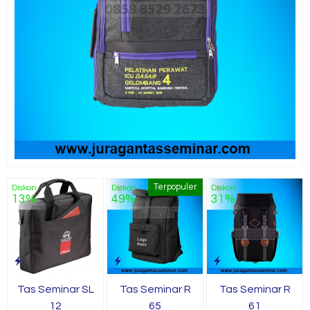
Terpopuler
Diskon
Diskon
Diskon
13%
49%
31%
Tas Seminar SL
Tas Seminar R
Tas Seminar R
12
65
61