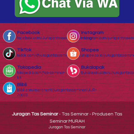
Facebook
Instagram
facebook.com/Juragantasseminarbandung/
instagram.com/juragantassem
TikTok
Shopee
tiktok.com/@juragantasseminar.com
shopee.co.id/juragantassemin
Tokopedia
Bukalapak
tokopedia.com/tas-seminar-
bukalapak.com/u/juragantass
kit
Blibli
blibli.com/merchant/juragantasseminar/JUR-
70033
Juragan Tas Seminar
- Tas Seminar - Produsen Tas
Seminar MURAH
Juragan Tas Seminar