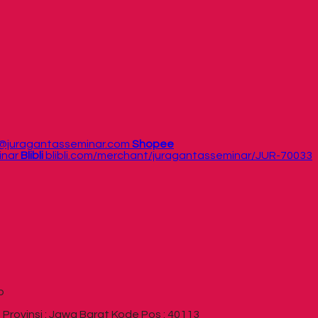
/@juragantasseminar.com
Shopee
inar
Blibli
blibli.com/merchant/juragantasseminar/JUR-70033
p
rovinsi : Jawa Barat Kode Pos : 40113