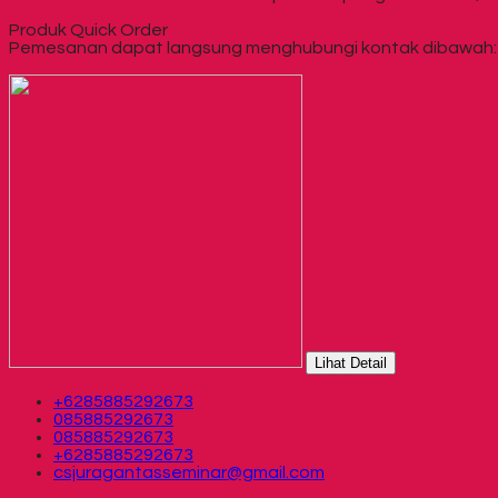
Produk Quick Order
Pemesanan dapat langsung menghubungi kontak dibawah:
Lihat Detail
+6285885292673
085885292673
085885292673
+6285885292673
csjuragantasseminar@gmail.com