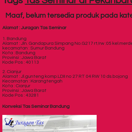
Tags
Tas Seminar di Pekanbar
Maaf, belum tersedia produk pada kateg
Alamat : Juragan Tas Seminar
1. Bandung
Alamat : Jln. Gandapura Simpang No.G217 rt/rw :05 kel.mer
kecamatan : Sumur Bandung
Kota : Bandung
Provinsi : Jawa Barat
Kode Pos : 40113
2. Cianjur
Alamat : Jl.gunteng komp.LDII no 27 RT 04 RW 10 ds.bojong
Kecamatan : Karangtengah
Kota : Cianjur
Provinsi : Jawa Barat
Kode Pos : 43281
Konveksi Tas Seminar Bandung