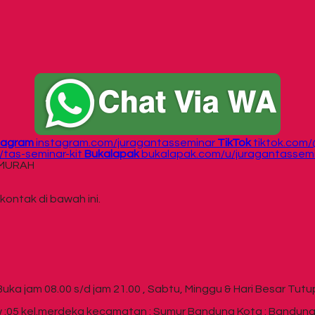
tagram
instagram.com/juragantasseminar
TikTok
tiktok.com
tas-seminar-kit
Bukalapak
bukalapak.com/u/juragantassem
r MURAH
kontak di bawah ini.
Buka jam 08.00 s/d jam 21.00 , Sabtu, Minggu & Hari Besar Tutu
 :05 kel.merdeka kecamatan : Sumur Bandung Kota : Bandung P