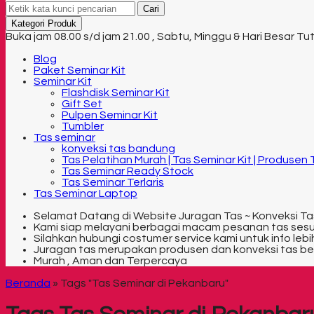
Cari
Kategori Produk
Buka jam 08.00 s/d jam 21.00 , Sabtu, Minggu & Hari Besar Tu
Blog
Paket Seminar Kit
Seminar Kit
Flashdisk Seminar Kit
Gift Set
Pulpen Seminar Kit
Tumbler
Tas seminar
konveksi tas bandung
Tas Pelatihan Murah | Tas Seminar Kit | Produsen
Tas Seminar Ready Stock
Tas Seminar Terlaris
Tas Seminar Laptop
Selamat Datang di Website Juragan Tas ~ Konveksi Ta
Kami siap melayani berbagai macam pesanan tas ses
Silahkan hubungi costumer service kami untuk info lebih
Juragan tas merupakan produsen dan konveksi tas be
Murah , Aman dan Terpercaya
Beranda
»
Tags "Tas Seminar di Pekanbaru"