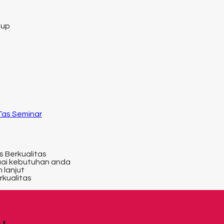
tup
 Tas Seminar
s Berkualitas
uai kebutuhan anda
 lanjut
rkualitas