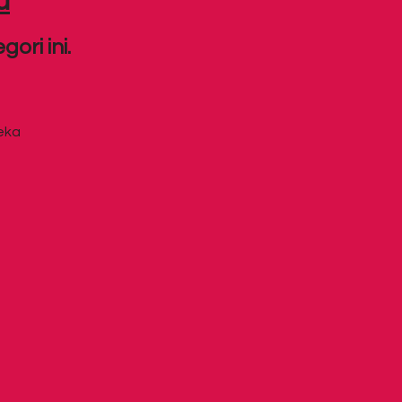
u
ori ini.
deka