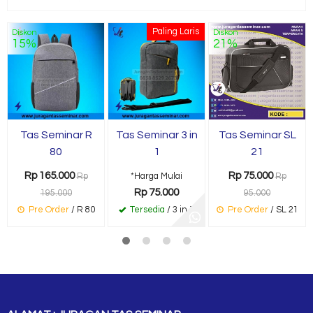
Paling Laris
Diskon
Diskon
15%
21%
Tas Seminar R
Tas Seminar 3 in
Tas Seminar SL
80
1
21
Rp 165.000
Rp 75.000
Rp
*Harga Mulai
Rp
Rp 75.000
195.000
95.000
Pre Order
/ R 80
Tersedia
/ 3 in 1
Pre Order
/ SL 21