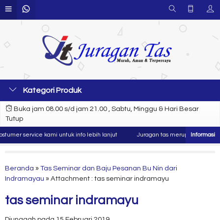
Kategori Produk
Buka jam 08.00 s/d jam 21.00 , Sabtu, Minggu & Hari Besar
Tutup
umer service kami untuk info lebih lanjut
Juragan tas merupakan produsen 
Beranda
»
Tas Seminar dan Baju Pesanan Bu Nin dari
Indramayau
» Attachment : tas seminar indramayu
tas seminar indramayu
Diunggah pada 15 Februari 2019