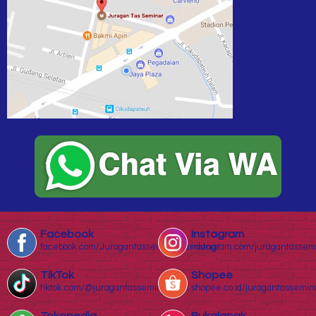
Facebook
Instagram
facebook.com/Juragantasseminarbandung/
instagram.com/juragantassem
TikTok
Shopee
tiktok.com/@juragantasseminar.com
shopee.co.id/juragantassemin
Tokopedia
Bukalapak