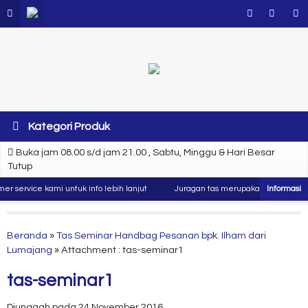
Kategori Produk
Buka jam 08.00 s/d jam 21.00 , Sabtu, Minggu & Hari Besar
Tutup
 service kami untuk info lebih lanjut
Juragan tas merupakan produsen dan 
Beranda
»
Tas Seminar Handbag Pesanan bpk. Ilham dari
Lumajang
» Attachment : tas-seminar1
tas-seminar1
Diunggah pada 24 November 2016