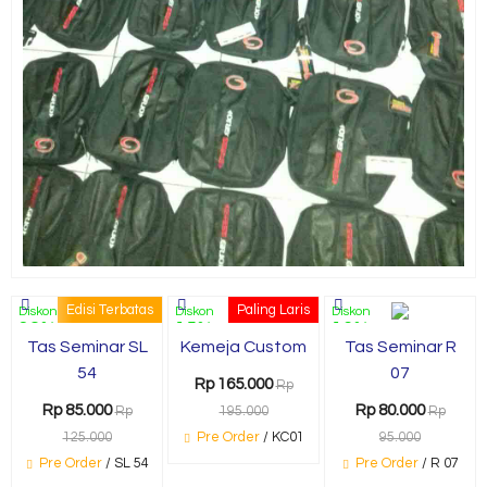
Edisi Terbatas
Paling Laris
Diskon
Diskon
Diskon
32%
15%
16%
Tas Seminar SL
Kemeja Custom
Tas Seminar R
54
07
Rp 165.000
Rp
Rp 85.000
Rp 80.000
Rp
195.000
Rp
125.000
Pre Order
/ KC01
95.000
Pre Order
/ SL 54
Pre Order
/ R 07