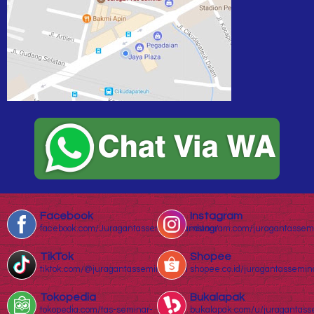
Facebook
Instagram
facebook.com/Juragantasseminarbandung/
instagram.com/juragantassem
TikTok
Shopee
tiktok.com/@juragantasseminar.com
shopee.co.id/juragantassemin
Tokopedia
Bukalapak
tokopedia.com/tas-seminar-
bukalapak.com/u/juragantass