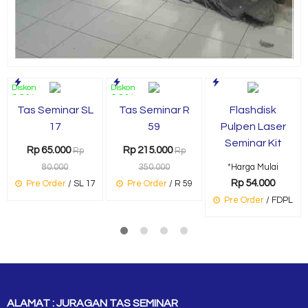
Diskon
Diskon
19%
39%
Tas Seminar SL
Tas Seminar R
Flashdisk
17
59
Pulpen Laser
Seminar Kit
Rp 65.000
Rp 215.000
Rp
Rp
80.000
350.000
*Harga Mulai
Rp 54.000
Pre Order
/ SL 17
Pre Order
/ R 59
Pre Order
/ FDPL
ALAMAT : JURAGAN TAS SEMINAR