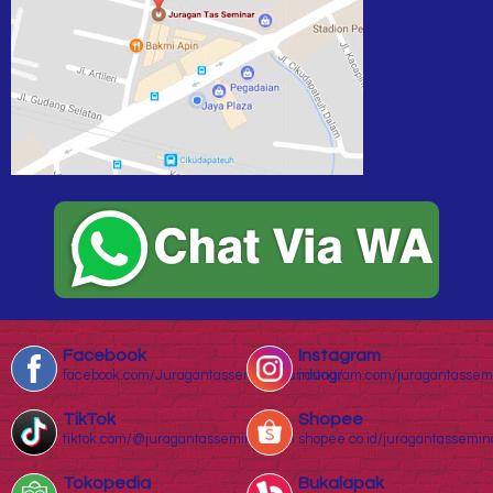
Facebook
Instagram
facebook.com/Juragantasseminarbandung/
instagram.com/juragantassem
TikTok
Shopee
tiktok.com/@juragantasseminar.com
shopee.co.id/juragantassemin
Tokopedia
Bukalapak