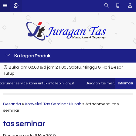
Kategori Produk
Buka jam 08.00 s/d jam 21.00 , Sabtu, Minggu & Hari Besar
Tutup
tumer service kami untuk info lebih lanjut
Juragan tas merupakan produsen
Beranda
»
Konveksi Tas Seminar Murah
» Attachment : tas
seminar
tas seminar
Diunggah pada 9 Mei 2019