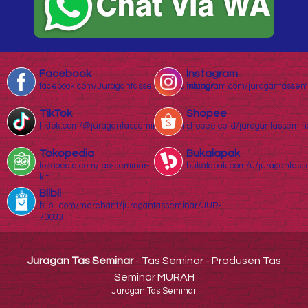
Facebook
Instagram
facebook.com/Juragantasseminarbandung/
instagram.com/juragantassem
TikTok
Shopee
tiktok.com/@juragantasseminar.com
shopee.co.id/juragantassemin
Tokopedia
Bukalapak
tokopedia.com/tas-seminar-
bukalapak.com/u/juragantass
kit
Blibli
blibli.com/merchant/juragantasseminar/JUR-
70033
Juragan Tas Seminar
- Tas Seminar - Produsen Tas
Seminar MURAH
Juragan Tas Seminar