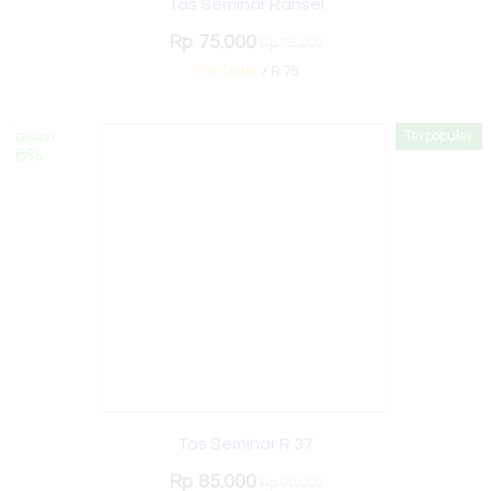
Tas Seminar Ransel
Rp 75.000
Rp 85.000
Pre Order
/ R 78
Terpopuler
Diskon
6%
Tas Seminar R 37
Rp 85.000
Rp 90.000