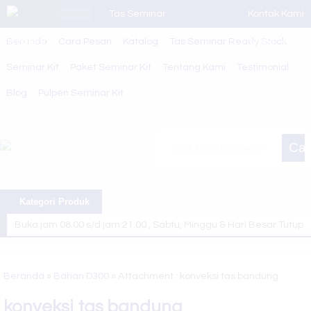
Tas Seminar
Kontak Kami
HOT ITEM
Beranda
Whatsapp
Cara Pesan
SL 20
Katalog
Tas Seminar Ready Stock
Member Area
Seminar Kit
Paket Seminar Kit
Tentang Kami
Testimonial
Name Tag
Blog
Pulpen Seminar Kit
Seminar Kit
Tas Seminar
Car
3 in 1
Tas Seminar
Kategori Produk
R 81
Buka jam 08.00 s/d jam 21.00 , Sabtu, Minggu & Hari Besar Tutup
Tas Seminar
Selamat Datang di Website Juragan Tas ~ Konveksi Tas Berkualitas
SL 18
Kami siap melayani berbagai macam pesanan tas sesuai kebutuhan
Beranda
»
Bahan D300
» Attachment : konveksi tas bandung
Tas Seminar
anda
konveksi tas bandung