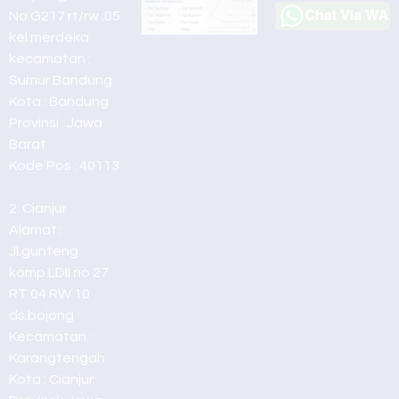
No.G217 rt/rw :05
kel.merdeka
kecamatan :
Sumur Bandung
Kota : Bandung
Provinsi : Jawa
Barat
Kode Pos : 40113
2. Cianjur
Alamat :
Jl.gunteng
komp.LDII no 27
RT 04 RW 10
ds.bojong
Kecamatan :
Karangtengah
Kota : Cianjur