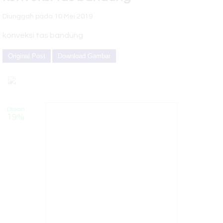
Silahkan hubungi costumer service kami untuk info lebih lanjut
LP 25
Diunggah pada 10 Mei 2019
Juragan tas merupakan produsen dan konveksi tas berkualitas
Tas Seminar
konveksi tas bandung
Murah , Aman dan Terpercaya
SL 28
Original Post
Download Gambar
Tas Seminar
Diskon
19%