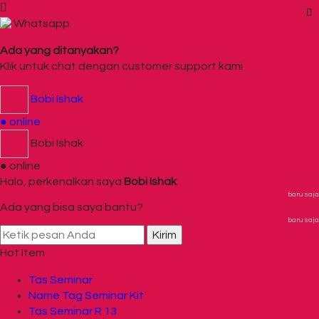
Whatsapp
Ada yang ditanyakan?
Klik untuk chat dengan customer support kami
Bobi Ishak
● online
Bobi Ishak
● online
Halo, perkenalkan saya
Bobi Ishak
baru saja
Ada yang bisa saya bantu?
baru saja
Kirim
Hot Item
Tas Seminar
Name Tag Seminar Kit
Tas Seminar R 13