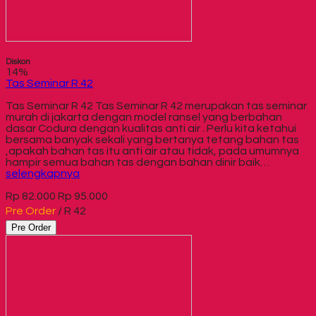
Diskon
14%
Tas Seminar R 42
Tas Seminar R 42 Tas Seminar R 42 merupakan tas seminar
murah di jakarta dengan model ransel yang berbahan
dasar Codura dengan kualitas anti air . Perlu kita ketahui
bersama banyak sekali yang bertanya tetang bahan tas
,apakah bahan tas itu anti air atau tidak, pada umumnya
hampir semua bahan tas dengan bahan dinir baik…
selengkapnya
Rp 82.000
Rp 95.000
Pre Order
/ R 42
Pre Order