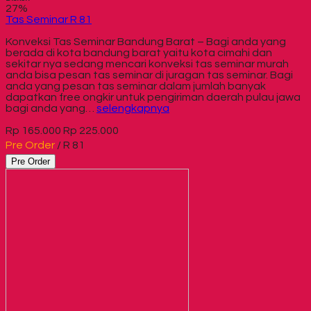
27%
Tas Seminar R 81
Konveksi Tas Seminar Bandung Barat – Bagi anda yang
berada di kota bandung barat yaitu kota cimahi dan
sekitar nya sedang mencari konveksi tas seminar murah
anda bisa pesan tas seminar di juragan tas seminar. Bagi
anda yang pesan tas seminar dalam jumlah banyak
dapatkan free ongkir untuk pengiriman daerah pulau jawa
bagi anda yang…
selengkapnya
Rp 165.000
Rp 225.000
Pre Order
/ R 81
Pre Order