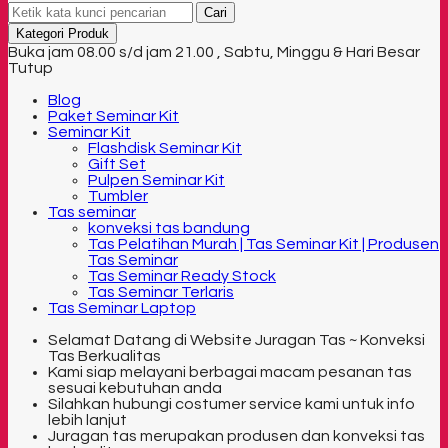
Cari
Kategori Produk
Buka jam 08.00 s/d jam 21.00 , Sabtu, Minggu & Hari Besar
Tutup
Blog
Paket Seminar Kit
Seminar Kit
Flashdisk Seminar Kit
Gift Set
Pulpen Seminar Kit
Tumbler
Tas seminar
konveksi tas bandung
Tas Pelatihan Murah | Tas Seminar Kit | Produsen
Tas Seminar
Tas Seminar Ready Stock
Tas Seminar Terlaris
Tas Seminar Laptop
Selamat Datang di Website Juragan Tas ~ Konveksi
Tas Berkualitas
Kami siap melayani berbagai macam pesanan tas
sesuai kebutuhan anda
Silahkan hubungi costumer service kami untuk info
lebih lanjut
Juragan tas merupakan produsen dan konveksi tas