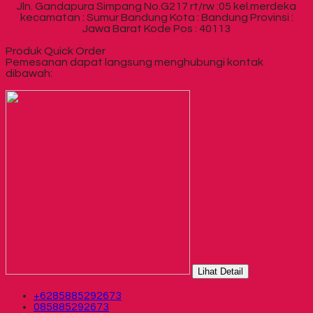
Jln. Gandapura Simpang No.G217 rt/rw :05 kel.merdeka
kecamatan : Sumur Bandung Kota : Bandung Provinsi :
Jawa Barat Kode Pos : 40113
Produk Quick Order
Pemesanan dapat langsung menghubungi kontak
dibawah:
Lihat Detail
+6285885292673
085885292673