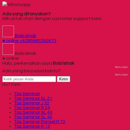
Whatsapp
Ada yang ditanyakan?
Klik untuk chat dengan customer support kami
Bobi Ishak
● online
+6285885292673
Bobi Ishak
● online
Halo, perkenalkan saya
Bobi Ishak
baru saja
Ada yang bisa saya bantu?
baru saja
Kirim
Hot Item
Tas Seminar
Tas Seminar SL 21
Tas Seminar J 32
Tas Seminar R 24
Tas Seminar SL 43
Tas Seminar SL 40
Tas Seminar Ransel R 72
Tas Seminar R 13