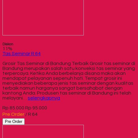
Diskon
11%
Tas Seminar R 64
Grosir Tas Seminar di Bandung Terbaik Grosir tas seminar di
Bandung merupakan salah satu konveksi tas seminar yang
terpercaya. Ketika Anda berbelanja disana maka akan
mendapat pelayanan sepenuh hati. Tempat grosir ini
menyediakan beberapa jenis tas seminar dengan kualitas
terbaik namun harganya sangat bersahabat dengan
kantong Anda. Produsen tas seminar di Bandung ini telah
melayani…
selengkapnya
Rp 85.000
Rp 95.000
Pre Order
/ R 64
Pre Order