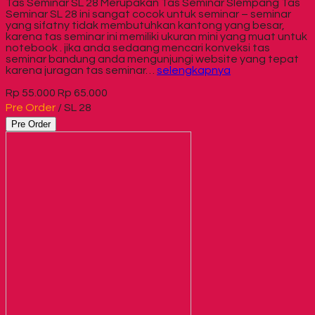
Tas Seminar SL 28 Merupakan Tas Seminar Slempang Tas
Seminar SL 28 ini sangat cocok untuk seminar – seminar
yang sifatny tidak membutuhkan kantong yang besar,
karena tas seminar ini memiliki ukuran mini yang muat untuk
notebook . jika anda sedaang mencari konveksi tas
seminar bandung anda mengunjungi website yang tepat
karena juragan tas seminar…
selengkapnya
Rp 55.000
Rp 65.000
Pre Order
/ SL 28
Pre Order