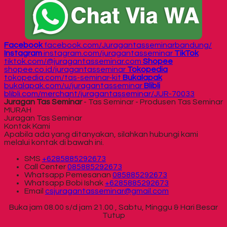
Facebook
facebook.com/Juragantasseminarbandung/
Instagram
instagram.com/juragantasseminar
TikTok
tiktok.com/@juragantasseminar.com
Shopee
shopee.co.id/juragantasseminar
Tokopedia
tokopedia.com/tas-seminar-kit
Bukalapak
bukalapak.com/u/juragantasseminar
Blibli
blibli.com/merchant/juragantasseminar/JUR-70033
Juragan Tas Seminar
- Tas Seminar - Produsen Tas Seminar
MURAH
Juragan Tas Seminar
Kontak Kami
Apabila ada yang ditanyakan, silahkan hubungi kami
melalui kontak di bawah ini.
SMS
+6285885292673
Call Center
085885292673
Whatsapp
Pemesanan
085885292673
Whatsapp
Bobi Ishak
+6285885292673
Email
csjuragantasseminar@gmail.com
Buka jam 08.00 s/d jam 21.00 , Sabtu, Minggu & Hari Besar
Tutup