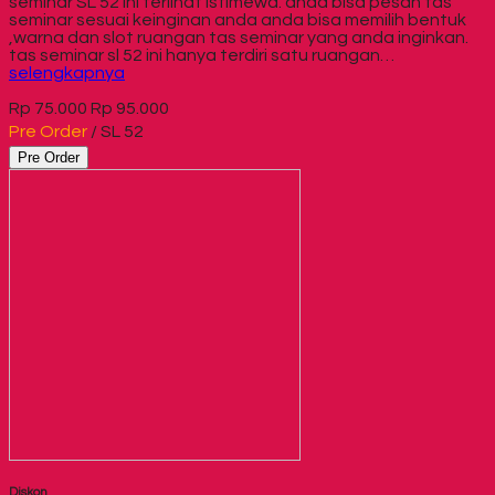
seminar SL 52 ini terlihat istimewa. anda bisa pesan tas
seminar sesuai keinginan anda anda bisa memilih bentuk
,warna dan slot ruangan tas seminar yang anda inginkan.
tas seminar sl 52 ini hanya terdiri satu ruangan…
selengkapnya
Rp 75.000
Rp 95.000
Pre Order
/ SL 52
Pre Order
Diskon