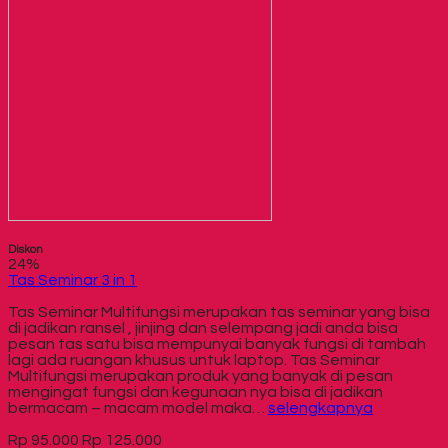
Diskon
24%
Tas Seminar 3 in 1
Tas Seminar Multifungsi merupakan tas seminar yang bisa
di jadikan ransel , jinjing dan selempang jadi anda bisa
pesan tas satu bisa mempunyai banyak fungsi di tambah
lagi ada ruangan khusus untuk laptop. Tas Seminar
Multifungsi merupakan produk yang banyak di pesan
mengingat fungsi dan kegunaan nya bisa di jadikan
bermacam – macam model maka…
selengkapnya
Rp 95.000
Rp 125.000