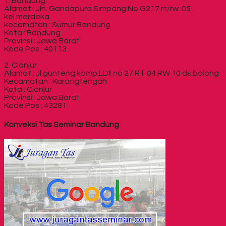
1. Bandung
Alamat : Jln. Gandapura Simpang No.G217 rt/rw :05
kel.merdeka
kecamatan : Sumur Bandung
Kota : Bandung
Provinsi : Jawa Barat
Kode Pos : 40113
2. Cianjur
Alamat : Jl.gunteng komp.LDII no 27 RT 04 RW 10 ds.bojong
Kecamatan : Karangtengah
Kota : Cianjur
Provinsi : Jawa Barat
Kode Pos : 43281
Konveksi Tas Seminar Bandung