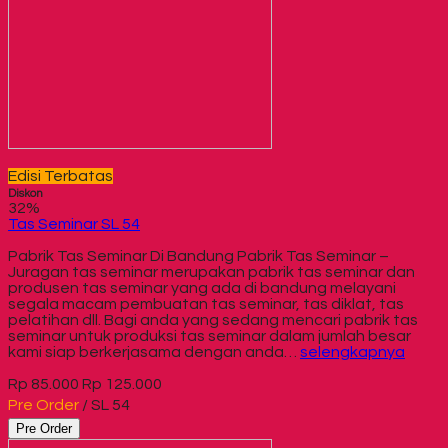
Edisi Terbatas
Diskon
32%
Tas Seminar SL 54
Pabrik Tas Seminar Di Bandung Pabrik Tas Seminar –
Juragan tas seminar merupakan pabrik tas seminar dan
produsen tas seminar yang ada di bandung melayani
segala macam pembuatan tas seminar, tas diklat, tas
pelatihan dll. Bagi anda yang sedang mencari pabrik tas
seminar untuk produksi tas seminar dalam jumlah besar
kami siap berkerjasama dengan anda…
selengkapnya
Rp 85.000
Rp 125.000
Pre Order
/ SL 54
Pre Order