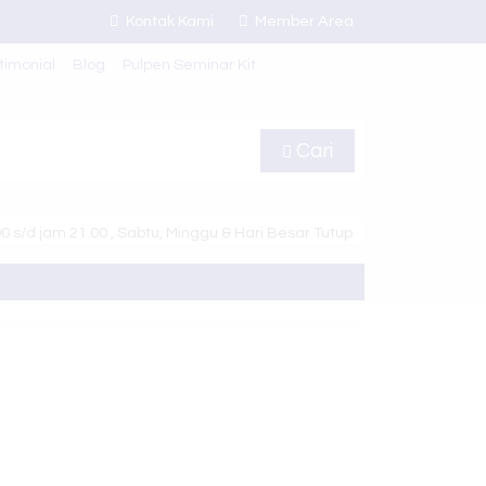
Kontak Kami
Member Area
timonial
Blog
Pulpen Seminar Kit
Cari
 s/d jam 21.00 , Sabtu, Minggu & Hari Besar Tutup