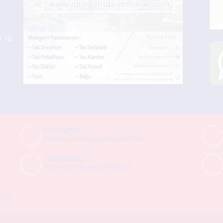
W 10
Instagram
instagram.com/juragantasseminar
Tokopedia
tokopedia.com/tas-seminar-kit
0033