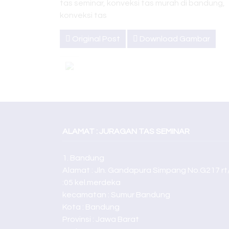
tas seminar, konveksi tas murah di bandung,
konveksi tas
Original Post
Download Gambar
ALAMAT : JURAGAN TAS SEMINAR
1. Bandung
Alamat : Jln. Gandapura Simpang No.G217 rt
:05 kel.merdeka
kecamatan : Sumur Bandung
Kota : Bandung
Provinsi : Jawa Barat