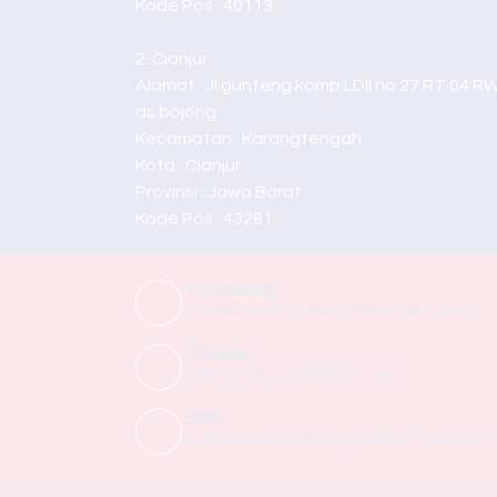
Kode Pos : 40113
2. Cianjur
Alamat : Jl.gunteng komp.LDII no 27 RT 04 R
ds.bojong
Kecamatan : Karangtengah
Kota : Cianjur
Provinsi : Jawa Barat
Kode Pos : 43281
Facebook
facebook.com/Juragantasseminarbandung/
Shopee
shopee.co.id/juragantasseminar
Blibli
blibli.com/merchant/juragantasseminar/JUR-7