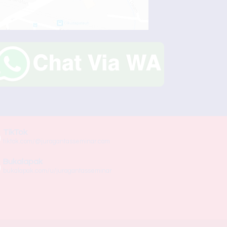
TikTok
tiktok.com/@juragantasseminar.com
Bukalapak
bukalapak.com/u/juragantasseminar