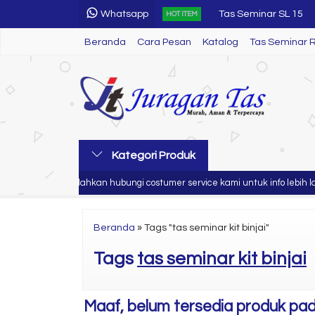
Whatsapp
Tas Seminar SL 15
HOT ITEM
Beranda
Cara Pesan
Katalog
Pulpen Seminar Kit
Tas Seminar 
Tas Seminar Selemp
Tas Seminar SL 52
Tas Seminar JT 39
Tas Seminar R 64
Kategori Produk
Tas Seminar R 41
han anda
Silahkan hubungi costumer service kami untuk info lebih lan
Tas Seminar R 66
Beranda
»
Tags "tas seminar kit binjai"
Tags
tas seminar kit binjai
Maaf, belum tersedia produk pada