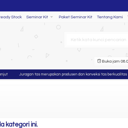
Ready Stock
Seminar Kit
Paket Seminar Kit
Tentang Kami
ang SL 73
Buka jam 08.00
jut
Juragan tas merupakan produsen dan konveksi tas berkualitas
 kategori ini.