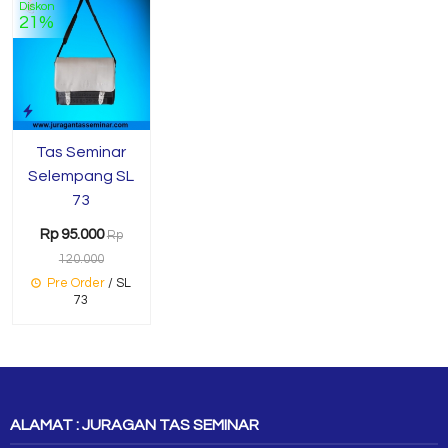
Diskon
21%
Tas Seminar
Selempang SL
73
Rp 95.000
Rp
120.000
Pre Order
/ SL
73
ALAMAT : JURAGAN TAS SEMINAR