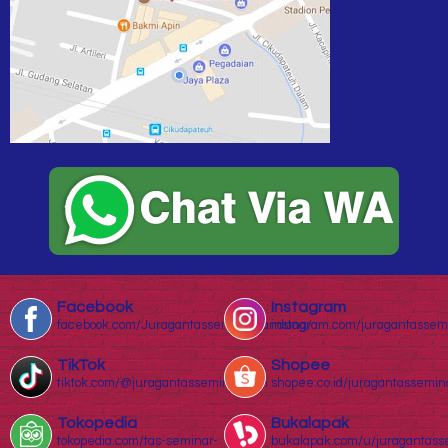
Facebook
Instagram
facebook.com/Juragantasseminarbandung/
instagram.com/juragantassem
TikTok
Shopee
tiktok.com/@juragantasseminar.com
shopee.co.id/juragantassemin
Tokopedia
Bukalapak
tokopedia.com/tas-seminar-
bukalapak.com/u/juragantass