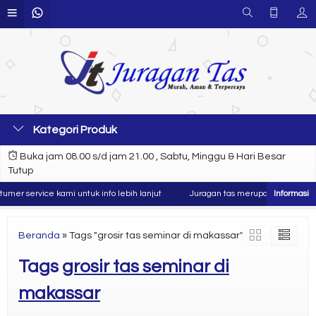
Kategori Produk
Buka jam 08.00 s/d jam 21.00 , Sabtu, Minggu & Hari Besar
Tutup
mer service kami untuk info lebih lanjut
Juragan tas merupakan produsen d
Beranda
»
Tags "grosir tas seminar di makassar"
Tags
grosir tas seminar di
makassar