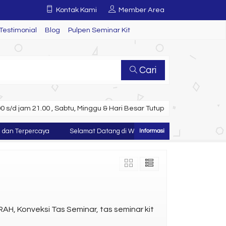
Kontak Kami
Member Area
Testimonial
Blog
Pulpen Seminar Kit
Cari
 s/d jam 21.00 , Sabtu, Minggu & Hari Besar Tutup
n Terpercaya
Selamat Datang di Website Juragan Tas ~ Konveksi Tas
AH, Konveksi Tas Seminar, tas seminar kit