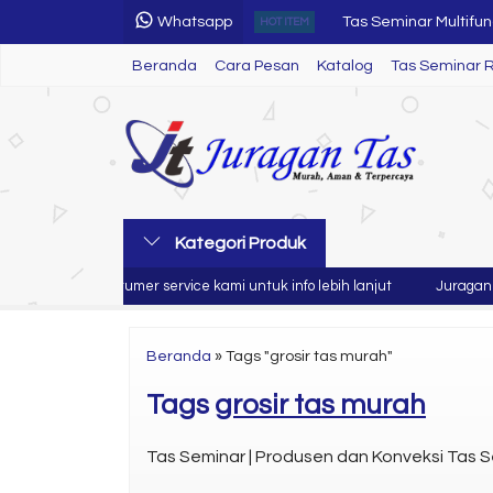
Whatsapp
Tas Seminar Multifun
HOT ITEM
Beranda
Cara Pesan
Katalog
Flashdisk Pulpen Las
Tas Seminar 
Topi
Notes Seminar Kit
Pulpen Seminar Kit
Tas Seminar SL 21
Kategori Produk
Tas Seminar SL 20
an hubungi costumer service kami untuk info lebih lanjut
Juragan tas
Tas Seminar R 46
Beranda
»
Tags "grosir tas murah"
Tags
grosir tas murah
Tas Seminar | Produsen dan Konveksi Tas S