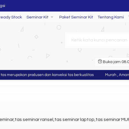
gsi
er Seminar Kit
Ready Stock
Seminar Kit
Paket Seminar Kit
Tentang Kami
Buka jam 08.00
 merupakan produsen dan konveksi tas berkualitas
Murah , Aman da
eminar,tas seminar ransel,tas seminar laptop,tas seminar MUR