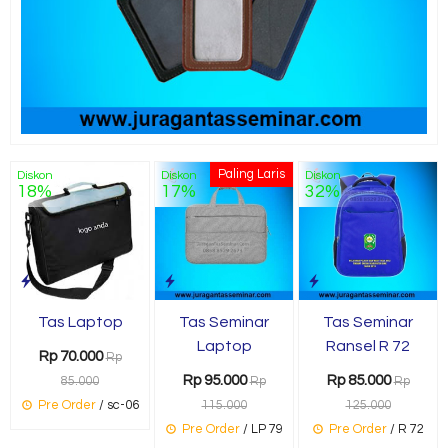
Paling Laris
Diskon
Diskon
Diskon
18%
17%
32%
Tas Laptop
Tas Seminar
Tas Seminar
Laptop
Ransel R 72
Rp 70.000
Rp
Rp 95.000
Rp 85.000
85.000
Rp
Rp
Pre Order
/ sc-06
115.000
125.000
Pre Order
/ LP 79
Pre Order
/ R 72