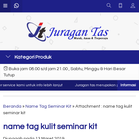
Kategori Produk
Buka jam 08.00 s/d jam 21.00 , Sabtu, Minggu & Hari Besar
Tutup
rvice kami untuk info lebih lanjut
Juragan tas merupakan produsen dan kon
Beranda
»
Name Tag Seminar Kit
» Attachment : name tag kulit
seminar kit
name tag kulit seminar kit
Diunggah pada 13 Maret 2019