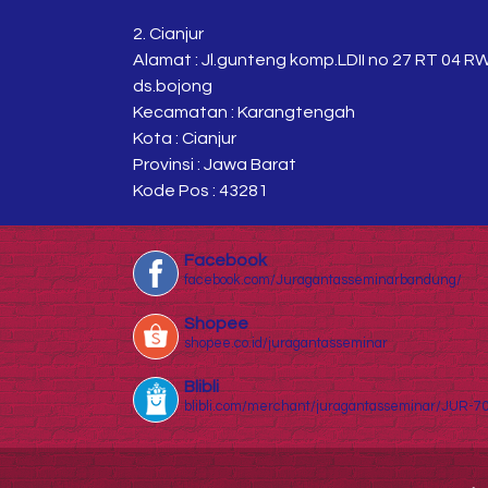
2. Cianjur
Alamat : Jl.gunteng komp.LDII no 27 RT 04 R
ds.bojong
Kecamatan : Karangtengah
Kota : Cianjur
Provinsi : Jawa Barat
Kode Pos : 43281
Facebook
facebook.com/Juragantasseminarbandung/
Shopee
shopee.co.id/juragantasseminar
Blibli
blibli.com/merchant/juragantasseminar/JUR-7