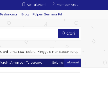
Kontak Kami
Member Area
Testimonial
Blog
Pulpen Seminar Kit
Cari
 s/d jam 21.00 , Sabtu, Minggu & Hari Besar Tutup
 , Aman dan Terpercaya
Selamat Datang di Website Juragan Tas ~ Ko