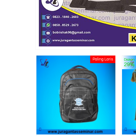
Paling Laris
Diskon
29%