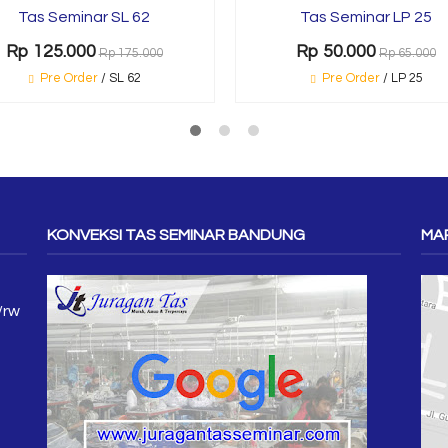
Tas Seminar SL 62
Tas Seminar LP 25
Rp 125.000
Rp 50.000
Rp 175.000
Rp 65.000
Pre Order
/ SL 62
Pre Order
/ LP 25
KONVEKSI TAS SEMINAR BANDUNG
MAP
/rw