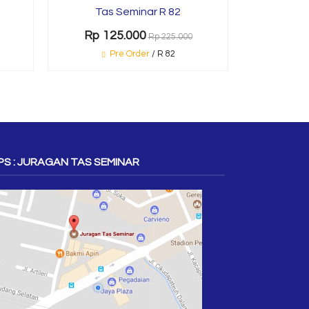
Tas Seminar R 82
Rp 125.000
Rp 225.000
Pre Order
/ R 82
S : JURAGAN TAS SEMINAR