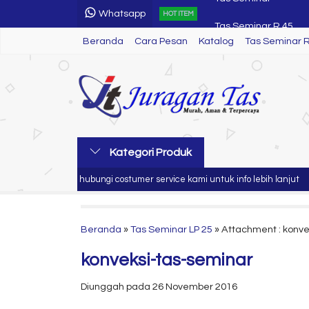
Whatsapp
Tas Seminar R 45
HOT ITEM
Beranda
Cara Pesan
Katalog
Tas Seminar R 24
Tas Seminar 
Tumbler
Tas Seminar Jinjing 
Tas Seminar R 44
Tas Seminar Ransel
Kategori Produk
Pulpen Seminar Kit
Silahkan hubungi costumer service kami untuk info lebih lanjut
J
Tas Seminar
Beranda
»
Tas Seminar LP 25
» Attachment : konve
konveksi-tas-seminar
Diunggah pada 26 November 2016