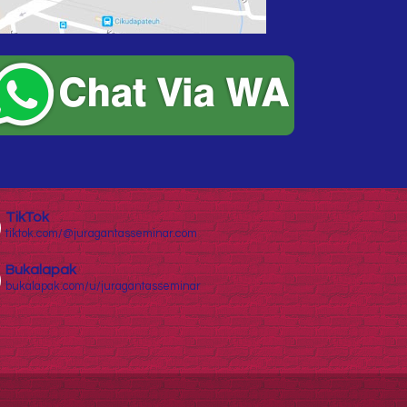
TikTok
tiktok.com/@juragantasseminar.com
Bukalapak
bukalapak.com/u/juragantasseminar