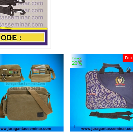
Pali
Diskon
23%