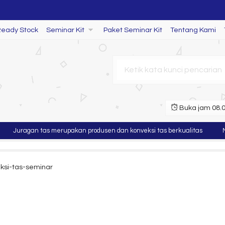
Ready Stock
Seminar Kit
Paket Seminar Kit
Tentang Kami
Laptop
Buka jam 08.00
uragan tas merupakan produsen dan konveksi tas berkualitas
Murah
ksi-tas-seminar