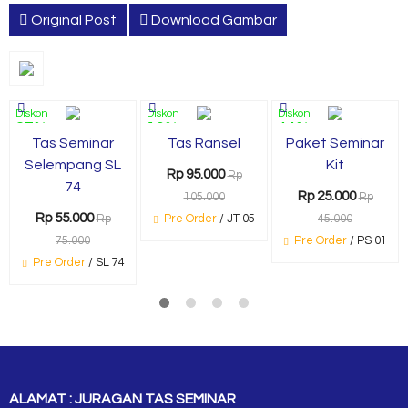
Original Post
Download Gambar
Diskon
Diskon
Diskon
27%
10%
44%
Tas Seminar
Tas Ransel
Paket Seminar
Selempang SL
Kit
Rp 95.000
Rp
74
Rp 25.000
105.000
Rp
Rp 55.000
Rp
Pre Order
/ JT 05
45.000
75.000
Pre Order
/ PS 01
Pre Order
/ SL 74
ALAMAT : JURAGAN TAS SEMINAR