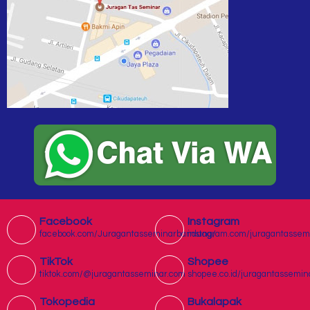
Facebook
Instagram
facebook.com/Juragantasseminarbandung/
instagram.com/juragantassem
TikTok
Shopee
tiktok.com/@juragantasseminar.com
shopee.co.id/juragantassemin
Tokopedia
Bukalapak