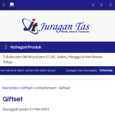
Kategori Produk
Buka jam 08.00 s/d jam 21.00 , Sabtu, Minggu & Hari Besar
Tutup
r service kami untuk info lebih lanjut
Juragan tas merupakan produsen dan
Beranda
»
Giftset
» Attachment : Giftset
Giftset
Diunggah pada 31 Mei 2023