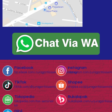
Facebook
Instagram
facebook.com/Juragantasseminarbandung/
instagram.com/juragantassem
TikTok
Shopee
tiktok.com/@juragantasseminar.com
shopee.co.id/juragantassemin
Tokopedia
Bukalapak
tokopedia.com/tas-seminar-
bukalapak.com/u/juragantass
kit
Blibli