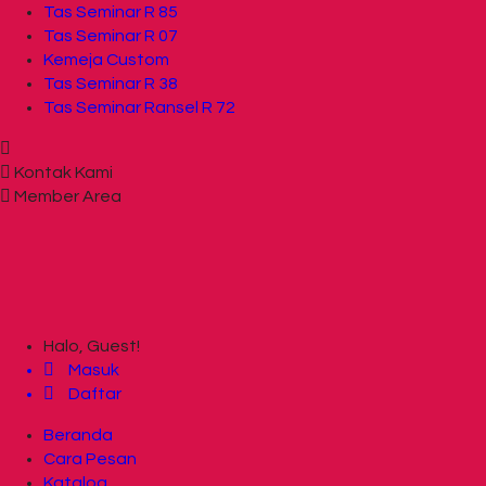
Tas Seminar R 85
Tas Seminar R 07
Kemeja Custom
Tas Seminar R 38
Tas Seminar Ransel R 72
Kontak Kami
Member Area
Halo, Guest!
Masuk
Daftar
Beranda
Cara Pesan
Katalog