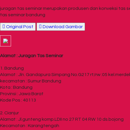
juragan tas seminar merupakan produsen dan konveksi tas s
tas seminar bandung
Original Post
Download Gambar
Alamat : Juragan Tas Seminar
1. Bandung
Alamat : Jln. Gandapura Simpang No.G217 rt/rw :05 kel.merde
kecamatan : Sumur Bandung
Kota : Bandung
Provinsi : Jawa Barat
Kode Pos : 40113
2. Cianjur
Alamat : Jl.gunteng komp.LDII no 27 RT 04 RW 10 ds.bojong
Kecamatan : Karangtengah