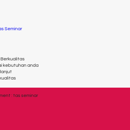
Tas Seminar
 Berkualitas
ai kebutuhan anda
lanjut
kualitas
ent : tas seminar