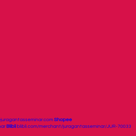
@juragantasseminar.com
Shopee
nar
Blibli
blibli.com/merchant/juragantasseminar/JUR-70033