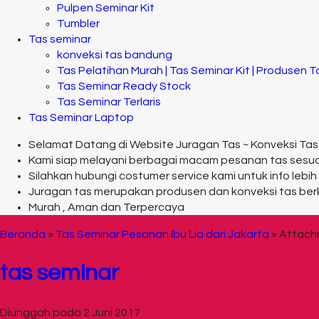
Pulpen Seminar Kit
Tumbler
Tas seminar
konveksi tas bandung
Tas Pelatihan Murah | Tas Seminar Kit | Produsen 
Tas Seminar Ready Stock
Tas Seminar Terlaris
Tas Seminar Laptop
Selamat Datang di Website Juragan Tas ~ Konveksi Tas
Kami siap melayani berbagai macam pesanan tas sesu
Silahkan hubungi costumer service kami untuk info lebih 
Juragan tas merupakan produsen dan konveksi tas ber
Murah , Aman dan Terpercaya
Beranda
»
Tas Seminar Pesanan Ibu Lia dari Jakarta
» Attachm
tas seminar
Diunggah pada 2 Juni 2017