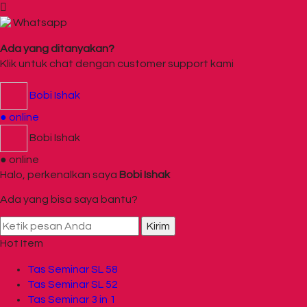
Whatsapp
Ada yang ditanyakan?
Klik untuk chat dengan customer support kami
Bobi Ishak
● online
Bobi Ishak
● online
Halo, perkenalkan saya
Bobi Ishak
Ada yang bisa saya bantu?
Kirim
Hot Item
Tas Seminar SL 58
Tas Seminar SL 52
Tas Seminar 3 in 1