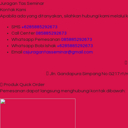
Juragan Tas Seminar
Kontak Kami
Apabila ada yang ditanyakan, silahkan hubungi kami melalui k
SMS
+6285885292673
Call Center
085885292673
Whatsapp
Pemesanan
085885292673
Whatsapp
Bobi Ishak
+6285885292673
Email
csjuragantasseminar@gmail.com
Jln. Gandapura Simpang No.G217 rt/rw
Produk Quick Order
Pemesanan dapat langsung menghubungi kontak dibawah: