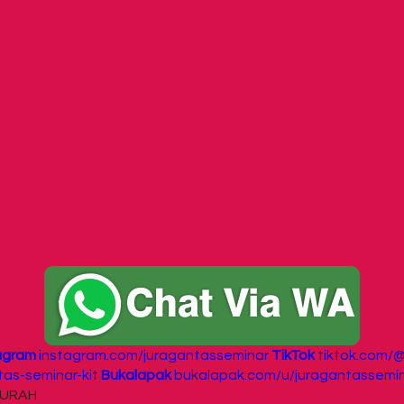
agram
instagram.com/juragantasseminar
TikTok
tiktok.com/
as-seminar-kit
Bukalapak
bukalapak.com/u/juragantassemi
 MURAH