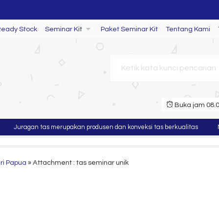
Ready Stock
Seminar Kit
Paket Seminar Kit
Tentang Kami
ang SL 73
Buka jam 08.00
Juragan tas merupakan produsen dan konveksi tas berkualitas
Mur
ri Papua
» Attachment : tas seminar unik