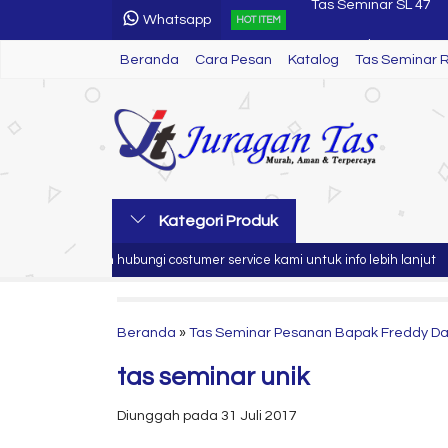
Whatsapp
Tas Seminar R 70
HOT ITEM
Beranda
Cara Pesan
Katalog
Tas Seminar R 65
Tas Seminar 
Tas Seminar R 46
Tas Seminar Selemp
Tas Seminar 3 in 1
Tas Seminar 3 in 1
Kategori Produk
Tas Seminar R 48
a
Silahkan hubungi costumer service kami untuk info lebih lanjut
Tas Seminar SL 47
Beranda
»
Tas Seminar Pesanan Bapak Freddy Da
tas seminar unik
Diunggah pada 31 Juli 2017