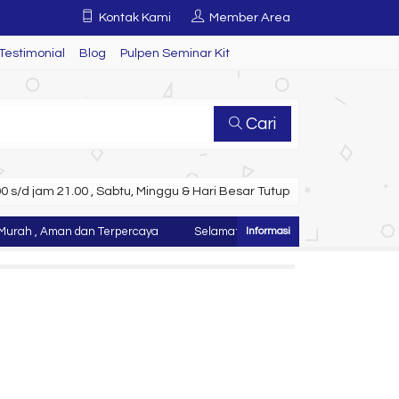
Kontak Kami
Member Area
Testimonial
Blog
Pulpen Seminar Kit
Cari
 s/d jam 21.00 , Sabtu, Minggu & Hari Besar Tutup
ah , Aman dan Terpercaya
Selamat Datang di Website Juragan Tas ~