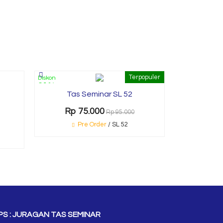
Terpopuler
Diskon
Diskon
Tas 
21%
11%
Tas Seminar SL 52
Rp 8
Rp 75.000
Rp 95.000
P
Pre Order
/ SL 52
S : JURAGAN TAS SEMINAR