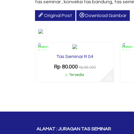
tas seminar , konveksi tas bandung, tas semi
Original Post
Download Gambar
Diskon
Diskon
16%
32%
Tas Seminar R 04
Rp 80.000
Rp 95.000
Tersedia
ALAMAT : JURAGAN TAS SEMINAR