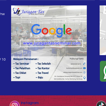
/rw
W 10
Instagram