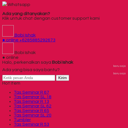
Whatsapp
Ada yang ditanyakan?
Klik untuk chat dengan customer support kami
Bobi Ishak
● online
+6285885292673
Bobi Ishak
● online
Halo, perkenalkan saya
Bobi Ishak
baru saja
Ada yang bisa saya bantu?
baru saja
Kirim
Hot Item
Tas Seminar R 67
Tas Seminar SL 18
Tas Seminar R 13
Tas Seminar SL 62
Tas Seminar R 65
Tas Seminar SL 20
Tumbler
Tas Seminar R 53