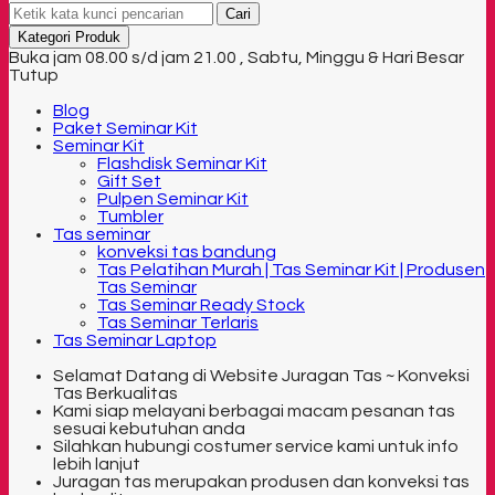
Cari
Kategori Produk
Buka jam 08.00 s/d jam 21.00 , Sabtu, Minggu & Hari Besar
Tutup
Blog
Paket Seminar Kit
Seminar Kit
Flashdisk Seminar Kit
Gift Set
Pulpen Seminar Kit
Tumbler
Tas seminar
konveksi tas bandung
Tas Pelatihan Murah | Tas Seminar Kit | Produsen
Tas Seminar
Tas Seminar Ready Stock
Tas Seminar Terlaris
Tas Seminar Laptop
Selamat Datang di Website Juragan Tas ~ Konveksi
Tas Berkualitas
Kami siap melayani berbagai macam pesanan tas
sesuai kebutuhan anda
Silahkan hubungi costumer service kami untuk info
lebih lanjut
Juragan tas merupakan produsen dan konveksi tas