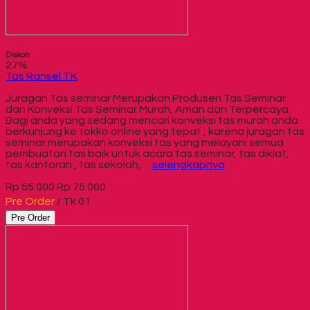
Diskon
27%
Tas Ransel TK
Juragan Tas seminar Merupakan Produsen Tas Seminar
dan Konveksi Tas Seminar Murah, Aman dan Terpercaya.
Bagi anda yang sedang mencari konveksi tas murah anda
berkunjung ke tokko online yang tepat , karena juragan tas
seminar merupakan konveksi tas yang melayani semua
pembuatan tas baik untuk acara tas seminar, tas diklat,
tas kantoran , tas sekolah,…
selengkapnya
Rp 55.000
Rp 75.000
Pre Order
/ Tk 01
Pre Order