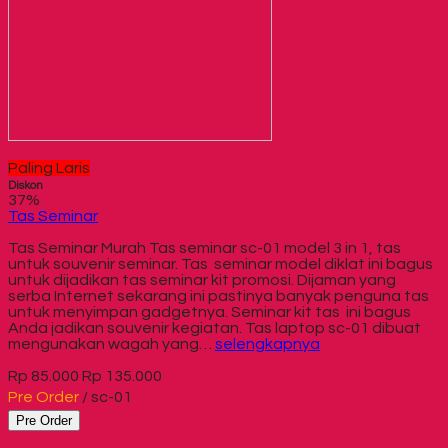
Paling Laris
Diskon
37%
Tas Seminar
Tas Seminar Murah Tas seminar sc-01 model 3 in 1, tas
untuk souvenir seminar. Tas seminar model diklat ini bagus
untuk dijadikan tas seminar kit promosi. Dijaman yang
serba Internet sekarang ini pastinya banyak penguna tas
untuk menyimpan gadgetnya. Seminar kit tas ini bagus
Anda jadikan souvenir kegiatan. Tas laptop sc-01 dibuat
mengunakan wagah yang…
selengkapnya
Rp 85.000
Rp 135.000
Pre Order
/ sc-01
Pre Order