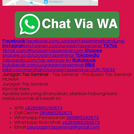
Facebook
facebook.com/Juragantasseminarbandung/
Instagram
instagram.com/juragantasseminar
TikTok
tiktok.com/@juragantasseminar.com
Shopee
shopee.co.id/juragantasseminar
Tokopedia
tokopedia.com/tas-seminar-kit
Bukalapak
bukalapak.com/u/juragantasseminar
Blibli
blibli.com/merchant/juragantasseminar/JUR-70033
Juragan Tas Seminar
- Tas Seminar - Produsen Tas Seminar
MURAH
Juragan Tas Seminar
Kontak Kami
Apabila ada yang ditanyakan, silahkan hubungi kami
melalui kontak di bawah ini.
SMS
+6285885292673
Call Center
085885292673
Whatsapp
Pemesanan
085885292673
Whatsapp
Bobi Ishak
+6285885292673
Email
csjuragantasseminar@gmail.com