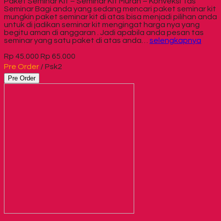
Paket Seminar Kit – Seminar Kit Murah – Konveksi Tas
Seminar Bagi anda yang sedang mencari paket seminar kit
mungkin paket seminar kit di atas bisa menjadi pilihan anda
untuk di jadikan seminar kit mengingat harga nya yang
begitu aman di anggaran . Jadi apabila anda pesan tas
seminar yang satu paket di atas anda…
selengkapnya
Rp 45.000
Rp 65.000
Pre Order
/ Psk2
Pre Order