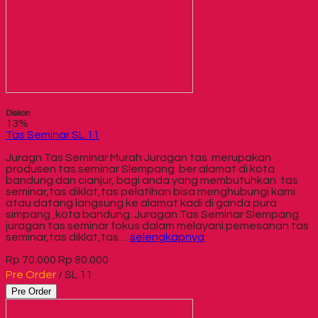
Diskon
13%
Tas Seminar SL 11
Juragn Tas Seminar Murah Juragan tas merupakan
produsen tas seminar Slempang ber alamat di kota
bandung dan cianjur, bagi anda yang membutuhkan tas
seminar,tas diklat,tas pelatihan bisa menghubungi kami
atau datang langsung ke alamat kadi di ganda pura
simpang ,kota bandung. Juragan Tas Seminar Slempang
juragan tas seminar fokus dalam melayani pemesanan tas
seminar,tas diklat,tas…
selengkapnya
Rp 70.000
Rp 80.000
Pre Order
/ SL 11
Pre Order