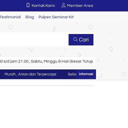
Kontak Kami
Member Area
Testimonial
Blog
Pulpen Seminar Kit
Cari
 s/d jam 21.00 , Sabtu, Minggu & Hari Besar Tutup
ah , Aman dan Terpercaya
Selamat Datang di Website Juragan Tas ~ 