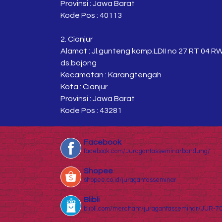
Provinsi : Jawa Barat
Kode Pos : 40113
2. Cianjur
Alamat : Jl.gunteng komp.LDII no 27 RT 04 R
ds.bojong
Kecamatan : Karangtengah
Kota : Cianjur
Provinsi : Jawa Barat
Kode Pos : 43281
Facebook
facebook.com/Juragantasseminarbandung/
Shopee
shopee.co.id/juragantasseminar
Blibli
blibli.com/merchant/juragantasseminar/JUR-7