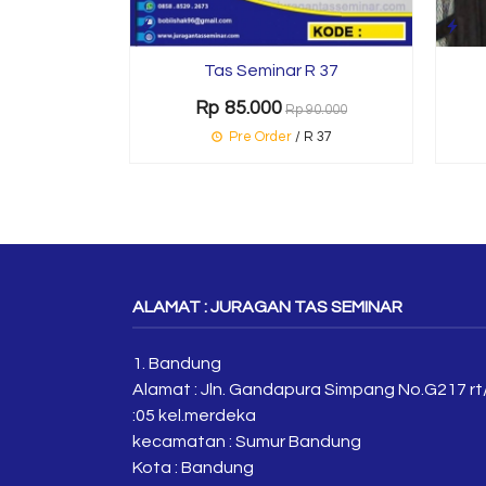
Tas Seminar R 37
Rp 85.000
Rp 90.000
Pre Order
/ R 37
ALAMAT : JURAGAN TAS SEMINAR
1. Bandung
Alamat : Jln. Gandapura Simpang No.G217 rt
:05 kel.merdeka
kecamatan : Sumur Bandung
Kota : Bandung