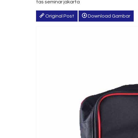
tas seminar jakarta
Original Post
Download Gambar