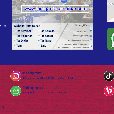
W 10
Instagram
instagram.com/juragantasseminar
Tokopedia
tokopedia.com/tas-seminar-kit
0033