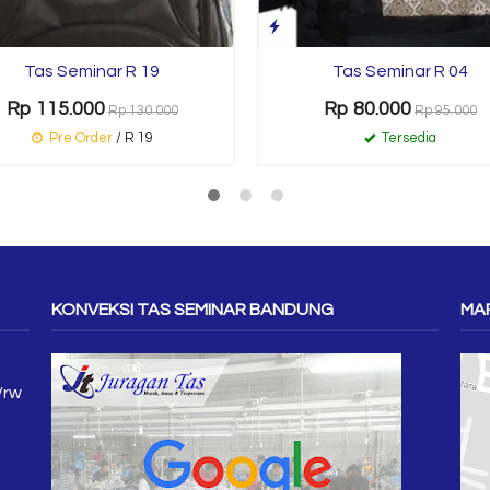
Tas Seminar R 19
Tas Seminar R 04
Rp 115.000
Rp 80.000
Rp 130.000
Rp 95.000
Pre Order
/ R 19
Tersedia
KONVEKSI TAS SEMINAR BANDUNG
MAP
/rw