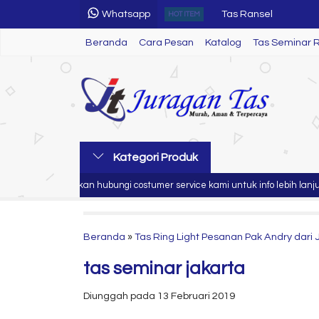
Whatsapp
Tas Seminar SL 12
HOT ITEM
Beranda
Cara Pesan
Katalog
Tas Seminar Selemp
Tas Seminar 
Termos
Tas Seminar SL 62
Gift Set
Tas Laptop
Kategori Produk
Tas Seminar SL 21
Silahkan hubungi costumer service kami untuk info lebih lanjut
Tas Ransel
Beranda
»
Tas Ring Light Pesanan Pak Andry dari 
tas seminar jakarta
Diunggah pada 13 Februari 2019