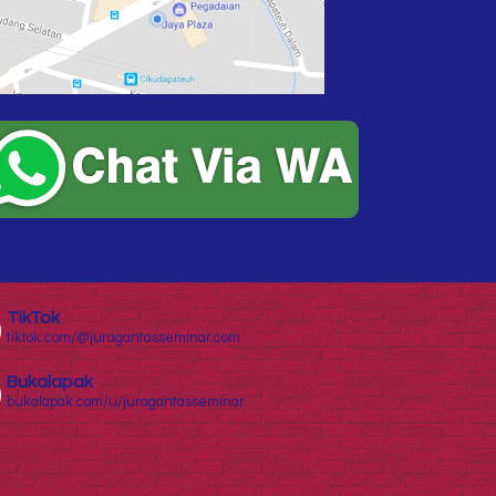
TikTok
tiktok.com/@juragantasseminar.com
Bukalapak
bukalapak.com/u/juragantasseminar