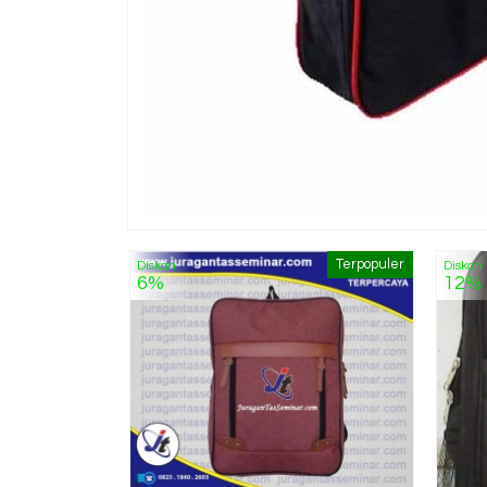
Terpopuler
Diskon
Diskon
6%
12%