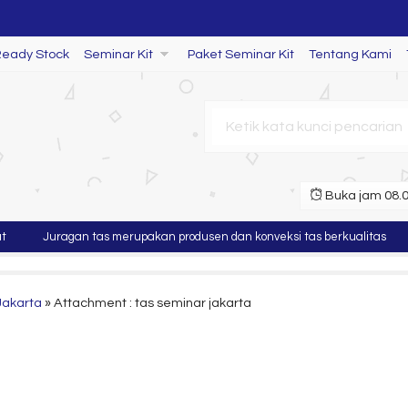
ang SL 73
Ready Stock
Seminar Kit
Paket Seminar Kit
Tentang Kami
Buka jam 08.00
Juragan tas merupakan produsen dan konveksi tas berkualitas
Mur
Jakarta
» Attachment : tas seminar jakarta