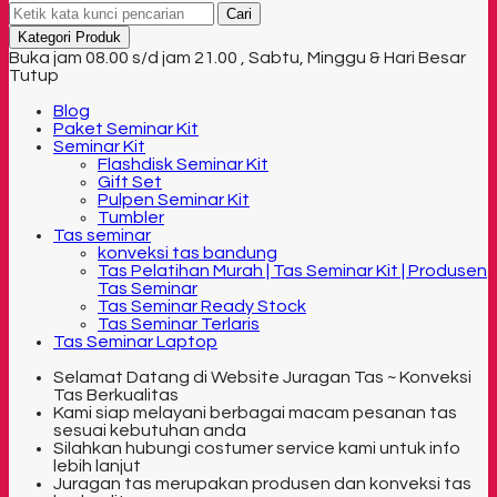
Cari
Kategori Produk
Buka jam 08.00 s/d jam 21.00 , Sabtu, Minggu & Hari Besar
Tutup
Blog
Paket Seminar Kit
Seminar Kit
Flashdisk Seminar Kit
Gift Set
Pulpen Seminar Kit
Tumbler
Tas seminar
konveksi tas bandung
Tas Pelatihan Murah | Tas Seminar Kit | Produsen
Tas Seminar
Tas Seminar Ready Stock
Tas Seminar Terlaris
Tas Seminar Laptop
Selamat Datang di Website Juragan Tas ~ Konveksi
Tas Berkualitas
Kami siap melayani berbagai macam pesanan tas
sesuai kebutuhan anda
Silahkan hubungi costumer service kami untuk info
lebih lanjut
Juragan tas merupakan produsen dan konveksi tas