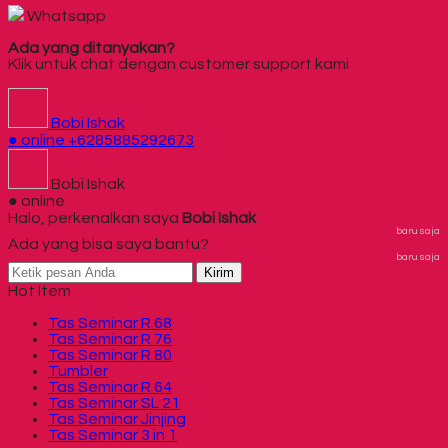
Whatsapp
Ada yang ditanyakan?
Klik untuk chat dengan customer support kami
Bobi Ishak
● online
+6285885292673
Bobi Ishak
● online
Halo, perkenalkan saya
Bobi Ishak
baru saja
Ada yang bisa saya bantu?
baru saja
Kirim
Hot Item
Tas Seminar R 68
Tas Seminar R 76
Tas Seminar R 80
Tumbler
Tas Seminar R 64
Tas Seminar SL 21
Tas Seminar Jinjing
Tas Seminar 3 in 1