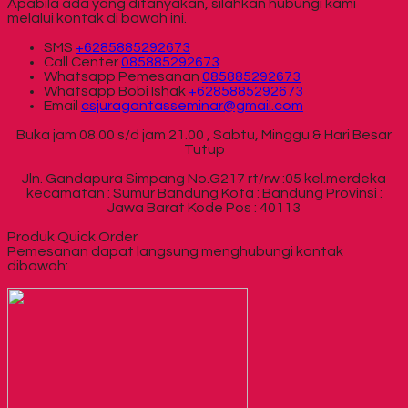
Apabila ada yang ditanyakan, silahkan hubungi kami
melalui kontak di bawah ini.
SMS
+6285885292673
Call Center
085885292673
Whatsapp
Pemesanan
085885292673
Whatsapp
Bobi Ishak
+6285885292673
Email
csjuragantasseminar@gmail.com
Buka jam 08.00 s/d jam 21.00 , Sabtu, Minggu & Hari Besar
Tutup
Jln. Gandapura Simpang No.G217 rt/rw :05 kel.merdeka
kecamatan : Sumur Bandung Kota : Bandung Provinsi :
Jawa Barat Kode Pos : 40113
Produk Quick Order
Pemesanan dapat langsung menghubungi kontak
dibawah: