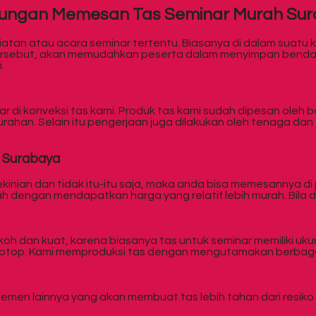
ungan Memesan Tas Seminar Murah Su
atan atau acara seminar tertentu. Biasanya di dalam suatu
 tersebut, akan memudahkan peserta dalam menyimpan bend
.
i konveksi tas kami. Produk tas kami sudah dipesan oleh ban
han. Selain itu pengerjaan juga dilakukan oleh tenaga dan 
 Surabaya
kinian dan tidak itu-itu saja, maka anda bisa memesannya d
h dengan mendapatkan harga yang relatif lebih murah. Bila 
 dan kuat, karena biasanya tas untuk seminar memiliki ukur
laptop. Kami memproduksi tas dengan mengutamakan berbaga
n elemen lainnya yang akan membuat tas lebih tahan dari resi