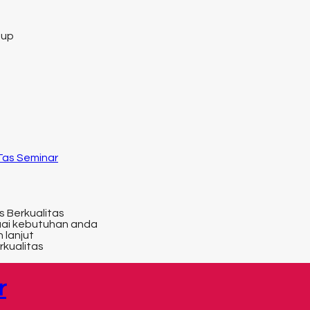
tup
 Tas Seminar
s Berkualitas
uai kebutuhan anda
 lanjut
rkualitas
r