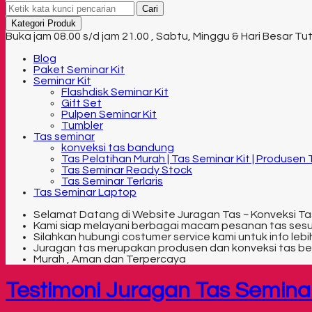
Cari
Kategori Produk
Buka jam 08.00 s/d jam 21.00 , Sabtu, Minggu & Hari Besar Tu
Blog
Paket Seminar Kit
Seminar Kit
Flashdisk Seminar Kit
Gift Set
Pulpen Seminar Kit
Tumbler
Tas seminar
konveksi tas bandung
Tas Pelatihan Murah | Tas Seminar Kit | Produsen
Tas Seminar Ready Stock
Tas Seminar Terlaris
Tas Seminar Laptop
Selamat Datang di Website Juragan Tas ~ Konveksi Ta
Kami siap melayani berbagai macam pesanan tas ses
Silahkan hubungi costumer service kami untuk info lebih
Juragan tas merupakan produsen dan konveksi tas be
Murah , Aman dan Terpercaya
Testimoni Juragan Tas Semina