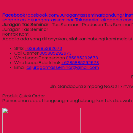
Facebook
facebook.com/Juragantasseminarbandung/
Ins
shopee.co.id/juragantasseminar
Tokopedia
tokopedia.com/
Juragan Tas Seminar
- Tas Seminar - Produsen Tas Semina
Juragan Tas Seminar
Kontak Kami
Apabila ada yang ditanyakan, silahkan hubungi kami melalui 
SMS
+6285885292673
Call Center
085885292673
Whatsapp
Pemesanan
085885292673
Whatsapp
Bobi Ishak
+6285885292673
Email
csjuragantasseminar@gmail.com
Jln. Gandapura Simpang No.G217 rt/rw
Produk Quick Order
Pemesanan dapat langsung menghubungi kontak dibawah: