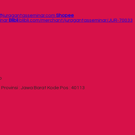
/@juragantasseminar.com
Shopee
inar
Blibli
blibli.com/merchant/juragantasseminar/JUR-70033
p
rovinsi : Jawa Barat Kode Pos : 40113