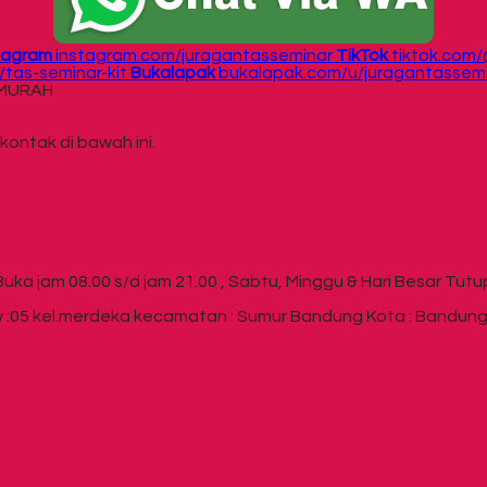
tagram
instagram.com/juragantasseminar
TikTok
tiktok.com
tas-seminar-kit
Bukalapak
bukalapak.com/u/juragantassem
r MURAH
kontak di bawah ini.
Buka jam 08.00 s/d jam 21.00 , Sabtu, Minggu & Hari Besar Tutu
 :05 kel.merdeka kecamatan : Sumur Bandung Kota : Bandung P