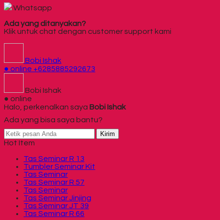
Whatsapp
Ada yang ditanyakan?
Klik untuk chat dengan customer support kami
Bobi Ishak
● online
+6285885292673
Bobi Ishak
● online
Halo, perkenalkan saya
Bobi Ishak
Ada yang bisa saya bantu?
Kirim
Hot Item
Tas Seminar R 13
Tumbler Seminar Kit
Tas Seminar
Tas Seminar R 57
Tas Seminar
Tas Seminar Jinjing
Tas Seminar JT 39
Tas Seminar R 66