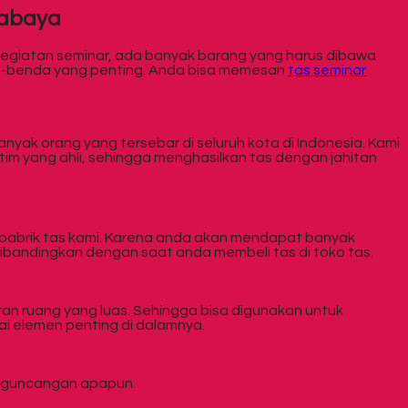
rabaya
 kegiatan seminar, ada banyak barang yang harus dibawa
a-benda yang penting. Anda bisa memesan
tas seminar
yak orang yang tersebar di seluruh kota di Indonesia. Kami
tim yang ahli, sehingga menghasilkan tas dengan jahitan
i pabrik tas kami. Karena anda akan mendapat banyak
dibandingkan dengan saat anda membeli tas di toko tas.
an ruang yang luas. Sehingga bisa digunakan untuk
i elemen penting di dalamnya.
ko guncangan apapun.