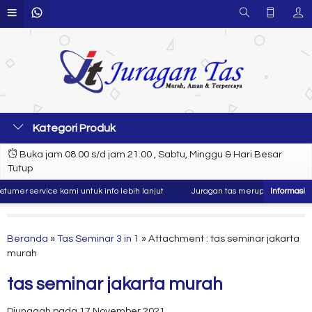
Kategori Produk
Buka jam 08.00 s/d jam 21.00 , Sabtu, Minggu & Hari Besar
Tutup
mer service kami untuk info lebih lanjut
Juragan tas merupakan produsen d
Beranda
»
Tas Seminar 3 in 1
» Attachment : tas seminar jakarta
murah
tas seminar jakarta murah
Diunggah pada 17 November 2021