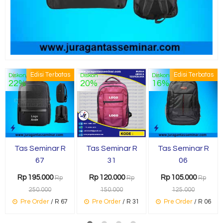
Edisi Terbatas
Edisi Terbatas
Diskon
Diskon
Diskon
22%
20%
16%
Tas Seminar R
Tas Seminar R
Tas Seminar R
67
31
06
Rp 195.000
Rp 120.000
Rp 105.000
Rp
Rp
Rp
250.000
150.000
125.000
Pre Order
/ R 67
Pre Order
/ R 31
Pre Order
/ R 06