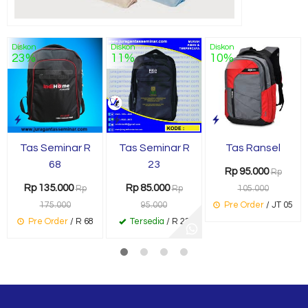
Diskon
Diskon
Diskon
23%
11%
10%
Tas Seminar R
Tas Seminar R
Tas Ransel
68
23
Rp 95.000
Rp
Rp 135.000
Rp 85.000
Rp
Rp
105.000
175.000
95.000
Pre Order
/ JT 05
Pre Order
/ R 68
Tersedia
/ R 23