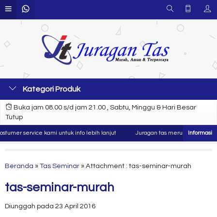
Kategori Produk
Buka jam 08.00 s/d jam 21.00 , Sabtu, Minggu & Hari Besar
Tutup
umer service kami untuk info lebih lanjut
Juragan tas merupakan produsen 
Beranda
»
Tas Seminar
» Attachment : tas-seminar-murah
tas-seminar-murah
Diunggah pada 23 April 2016