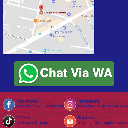
Facebook
Instagram
facebook.com/Juragantasseminarbandung/
instagram.com/juragantassem
TikTok
Shopee
tiktok.com/@juragantasseminar.com
shopee.co.id/juragantassemin