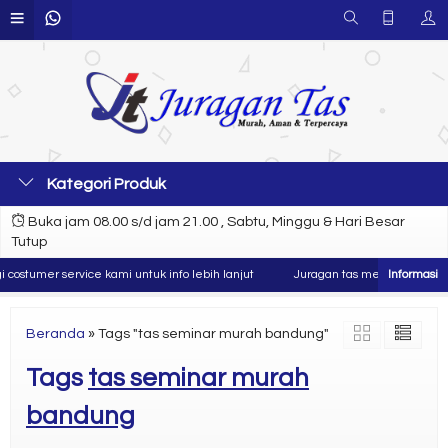
Kategori Produk
Buka jam 08.00 s/d jam 21.00 , Sabtu, Minggu & Hari Besar
Tutup
ostumer service kami untuk info lebih lanjut
Juragan tas merupakan produs
Beranda
»
Tags "tas seminar murah bandung"
Tags
tas seminar murah
bandung