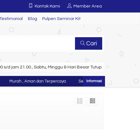
Kontak Kami
Member Area
Testimonial
Blog
Pulpen Seminar Kit
Cari
 s/d jam 21.00 , Sabtu, Minggu & Hari Besar Tutup
Murah , Aman dan Terpercaya
Selamat Datang di Website Juragan 