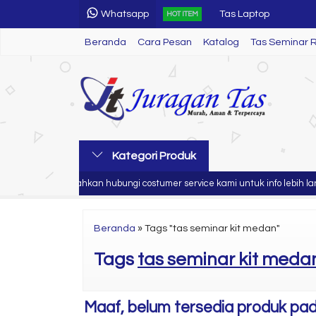
Tas Laptop
Whatsapp
HOT ITEM
Tas Seminar R 66
Beranda
Cara Pesan
Katalog
Tas Seminar 
Tas Seminar R 19
Tas Seminar R 45
Tas Seminar R 84
Tas Seminar R 57
Kategori Produk
Tas Seminar R 61
n anda
Silahkan hubungi costumer service kami untuk info lebih lanju
Paket Seminar Kit
Beranda
»
Tags "tas seminar kit medan"
Tas Laptop
Tags
tas seminar kit meda
Maaf, belum tersedia produk pada