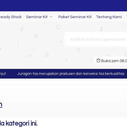
Ready Stock
Seminar Kit
Paket Seminar Kit
Tentang Kami
Buka jam 08.00
t
Juragan tas merupakan produsen dan konveksi tas berkualitas
n
 kategori ini.