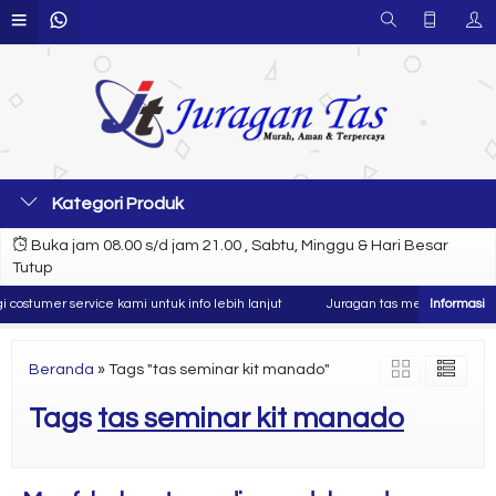
Kategori Produk
Buka jam 08.00 s/d jam 21.00 , Sabtu, Minggu & Hari Besar
Tutup
costumer service kami untuk info lebih lanjut
Juragan tas merupakan produs
Beranda
»
Tags "tas seminar kit manado"
Tags
tas seminar kit manado