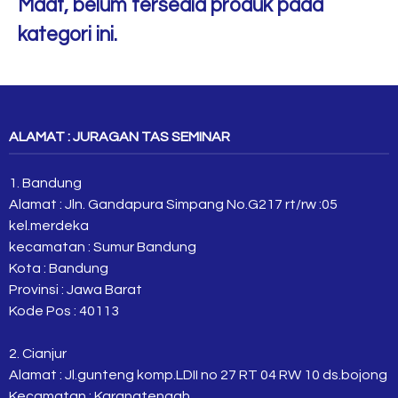
Maaf, belum tersedia produk pada
kategori ini.
ALAMAT : JURAGAN TAS SEMINAR
1. Bandung
Alamat : Jln. Gandapura Simpang No.G217 rt/rw :05
kel.merdeka
kecamatan : Sumur Bandung
Kota : Bandung
Provinsi : Jawa Barat
Kode Pos : 40113
2. Cianjur
Alamat : Jl.gunteng komp.LDII no 27 RT 04 RW 10 ds.bojong
Kecamatan : Karangtengah