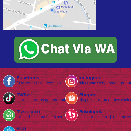
Facebook
Instagram
facebook.com/Juragantasseminarbandung/
instagram.com/juragantassem
TikTok
Shopee
tiktok.com/@juragantasseminar.com
shopee.co.id/juragantassemin
Tokopedia
Bukalapak
tokopedia.com/tas-seminar-
bukalapak.com/u/juragantass
kit
Blibli