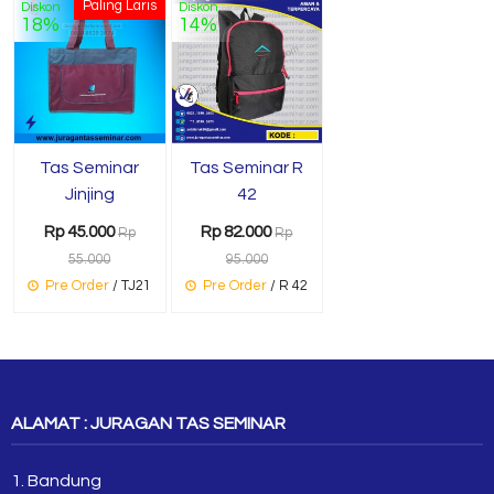
Paling Laris
Diskon
Diskon
18%
14%
Tas Seminar
Tas Seminar R
Jinjing
42
Rp 45.000
Rp 82.000
Rp
Rp
55.000
95.000
Pre Order
/ TJ21
Pre Order
/ R 42
ALAMAT : JURAGAN TAS SEMINAR
1. Bandung