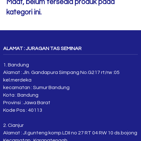
Maaf, belum tersedia produk pada
kategori ini.
ALAMAT : JURAGAN TAS SEMINAR
1. Bandung
Alamat : Jln. Gandapura Simpang No.G217 rt/rw :05
kel.merdeka
kecamatan : Sumur Bandung
Kota : Bandung
Provinsi : Jawa Barat
Kode Pos : 40113
2. Cianjur
Alamat : Jl.gunteng komp.LDII no 27 RT 04 RW 10 ds.bojong
Kecamatan : Karangtengah