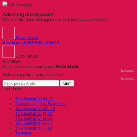
Whatsapp
Ada yang ditanyakan?
Klik untuk chat dengan customer support kami
Bobi Ishak
● online
+6285885292673
Bobi Ishak
● online
Halo, perkenalkan saya
Bobi Ishak
baru saja
Ada yang bisa saya bantu?
baru saja
Kirim
Hot Item
Tas Seminar SL 21
Paperbag Tas Seminar
Tas Seminar SL 16
Tas Seminar R 10
Tas Seminar R 03
Tas Seminar R 41
Tas Seminar J 32
Termos