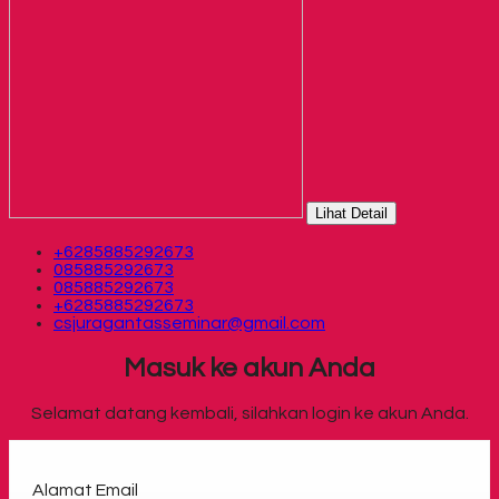
Lihat Detail
+6285885292673
085885292673
085885292673
+6285885292673
csjuragantasseminar@gmail.com
Masuk ke akun Anda
Selamat datang kembali, silahkan login ke akun Anda.
Alamat Email