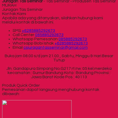
Juragan Tas Seminar
- Tas Seminar - Produsen Tas Seminar
MURAH
Juragan Tas Seminar
Kontak Kami
Apabila ada yang ditanyakan, silahkan hubungi kami
melalui kontak di bawah ini.
SMS
+6285885292673
Call Center
085885292673
Whatsapp
Pemesanan
085885292673
Whatsapp
Bobi Ishak
+6285885292673
Email
csjuragantasseminar@gmail.com
Buka jam 08.00 s/d jam 21.00 , Sabtu, Minggu & Hari Besar
Tutup
Jln. Gandapura Simpang No.G217 rt/rw :05 kel.merdeka
kecamatan : Sumur Bandung Kota : Bandung Provinsi :
Jawa Barat Kode Pos : 40113
Produk Quick Order
Pemesanan dapat langsung menghubungi kontak
dibawah: