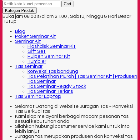
Cari
Kategori Produk
Buka jam 08.00 s/d jam 21.00 , Sabtu, Minggu & Hari Besar
Tutup
Blog
Paket Seminar Kit
Seminar Kit
Flashdisk Seminar Kit
Gift Set
Pulpen Seminar Kit
Tumbler
Tas seminar
konveksi tas bandung
Tas Pelatihan Murah | Tas Seminar Kit | Produsen
Tas Seminar
Tas Seminar Ready Stock
Tas Seminar Terlaris
Tas Seminar Laptop
Selamat Datang di Website Juragan Tas ~ Konveksi
Tas Berkualitas
Kami siap melayani berbagai macam pesanan tas
sesuai kebutuhan anda
Silahkan hubungi costumer service kami untuk info
lebih lanjut
Juragan tas merupakan produsen dan konveksi tas