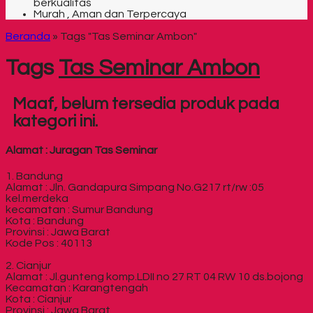
berkualitas
Murah , Aman dan Terpercaya
Beranda
»
Tags "Tas Seminar Ambon"
Tags
Tas Seminar Ambon
Maaf, belum tersedia produk pada
kategori ini.
Alamat : Juragan Tas Seminar
1. Bandung
Alamat : Jln. Gandapura Simpang No.G217 rt/rw :05
kel.merdeka
kecamatan : Sumur Bandung
Kota : Bandung
Provinsi : Jawa Barat
Kode Pos : 40113
2. Cianjur
Alamat : Jl.gunteng komp.LDII no 27 RT 04 RW 10 ds.bojong
Kecamatan : Karangtengah
Kota : Cianjur
Provinsi : Jawa Barat