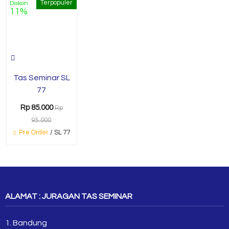
Terpopuler
Diskon
11%
Tas Seminar SL
77
Rp 85.000
Rp
95.000
Pre Order
/ SL 77
ALAMAT : JURAGAN TAS SEMINAR
1. Bandung