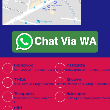
Facebook
Instagram
facebook.com/Juragantasseminarbandung/
instagram.com/juragantassem
TikTok
Shopee
tiktok.com/@juragantasseminar.com
shopee.co.id/juragantassemin
Tokopedia
Bukalapak
tokopedia.com/tas-seminar-
bukalapak.com/u/juragantass
kit
Blibli