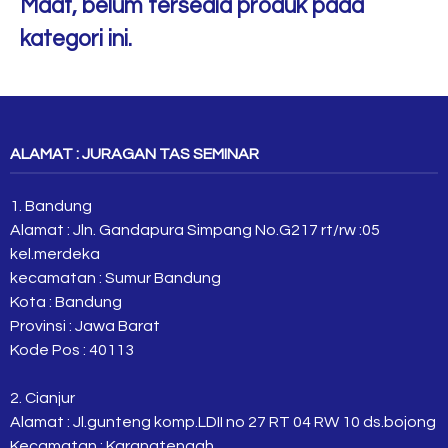
Maaf, belum tersedia produk pada
kategori ini.
ALAMAT : JURAGAN TAS SEMINAR
1. Bandung
Alamat : Jln. Gandapura Simpang No.G217 rt/rw :05
kel.merdeka
kecamatan : Sumur Bandung
Kota : Bandung
Provinsi : Jawa Barat
Kode Pos : 40113
2. Cianjur
Alamat : Jl.gunteng komp.LDII no 27 RT 04 RW 10 ds.bojong
Kecamatan : Karangtengah