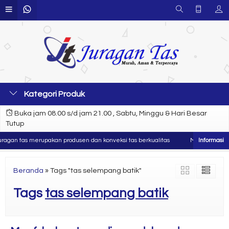
Kategori Produk
Buka jam 08.00 s/d jam 21.00 , Sabtu, Minggu & Hari Besar
Tutup
agan tas merupakan produsen dan konveksi tas berkualitas
Murah , Aman d
Beranda
»
Tags "tas selempang batik"
Tags
tas selempang batik