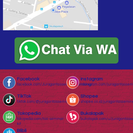
Facebook
Instagram
facebook.com/Juragantasseminarbandung/
instagram.com/juragantassem
TikTok
Shopee
tiktok.com/@juragantasseminar.com
shopee.co.id/juragantassemin
Tokopedia
Bukalapak
tokopedia.com/tas-seminar-
bukalapak.com/u/juragantass
kit
Blibli