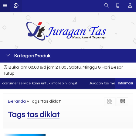
Kategori Produk
Buka jam 08.00 s/d jam 21.00 , Sabtu, Minggu & Hari Besar
Tutup
ostumer service kami untuk info lebih lanjut
Juragan tas merupakan produs
Beranda
»
Tags "tas diklat"
Tags
tas diklat