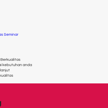
Tas Seminar
 Berkualitas
ai kebutuhan anda
lanjut
kualitas
g