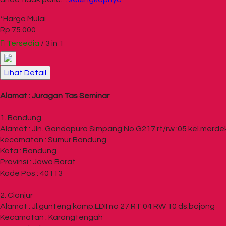
*Harga Mulai
Rp 75.000
Tersedia
/ 3 in 1
Lihat Detail
Alamat : Juragan Tas Seminar
1. Bandung
Alamat : Jln. Gandapura Simpang No.G217 rt/rw :05 kel.merde
kecamatan : Sumur Bandung
Kota : Bandung
Provinsi : Jawa Barat
Kode Pos : 40113
2. Cianjur
Alamat : Jl.gunteng komp.LDII no 27 RT 04 RW 10 ds.bojong
Kecamatan : Karangtengah