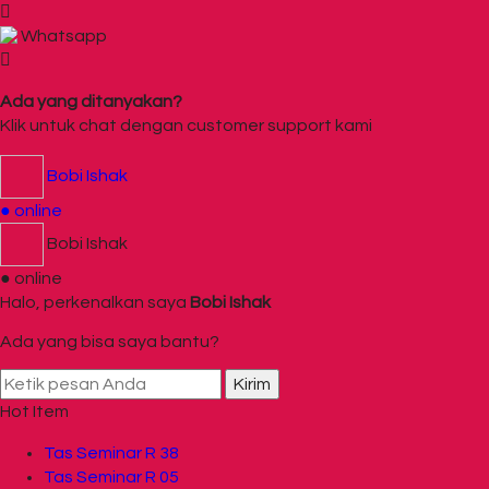
Whatsapp
Ada yang ditanyakan?
Klik untuk chat dengan customer support kami
Bobi Ishak
● online
Bobi Ishak
● online
Halo, perkenalkan saya
Bobi Ishak
Ada yang bisa saya bantu?
Kirim
Hot Item
Tas Seminar R 38
Tas Seminar R 05