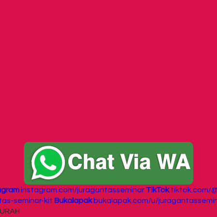
agram
instagram.com/juragantasseminar
TikTok
tiktok.com/
as-seminar-kit
Bukalapak
bukalapak.com/u/juragantassemi
 MURAH