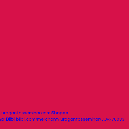
@juragantasseminar.com
Shopee
nar
Blibli
blibli.com/merchant/juragantasseminar/JUR-70033