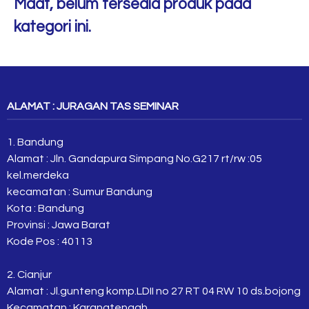
Maaf, belum tersedia produk pada
kategori ini.
ALAMAT : JURAGAN TAS SEMINAR
1. Bandung
Alamat : Jln. Gandapura Simpang No.G217 rt/rw :05
kel.merdeka
kecamatan : Sumur Bandung
Kota : Bandung
Provinsi : Jawa Barat
Kode Pos : 40113
2. Cianjur
Alamat : Jl.gunteng komp.LDII no 27 RT 04 RW 10 ds.bojong
Kecamatan : Karangtengah