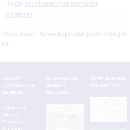
anda
Tags
produsen tas seminar
SL 47
Silahkan hubungi costumer service kami untuk info lebih lanjut
cirebon
Tas Seminar
Juragan tas merupakan produsen dan konveksi tas berkualitas
R 68
Murah , Aman dan Terpercaya
Maaf, belum tersedia produk pada kategori
Tas Seminar
ini.
JT 39
ALAMAT :
KONVEKSI TAS
MAPS : JURAGAN
JURAGAN TAS
SEMINAR
TAS SEMINAR
SEMINAR
BANDUNG
1. Bandung
Alamat : Jln.
Gandapura
Simpang