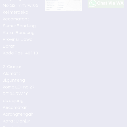
No.G217 rt/rw :05
kel.merdeka
kecamatan :
Sumur Bandung
Kota : Bandung
Provinsi : Jawa
Barat
Kode Pos : 40113
2. Cianjur
Alamat :
Jl.gunteng
komp.LDII no 27
RT 04 RW 10
ds.bojong
Kecamatan :
Karangtengah
Kota : Cianjur