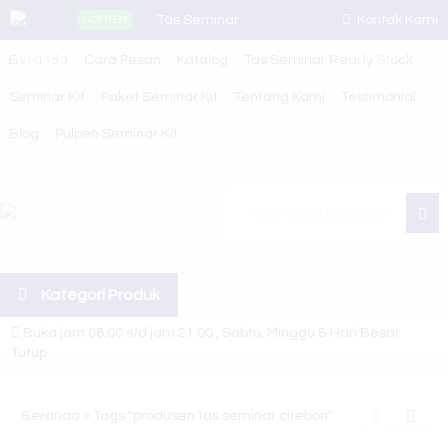
Tas Seminar
Kontak Kami
HOT ITEM
Beranda
Whatsapp
Cara Pesan
R 85
Katalog
Tas Seminar Ready Stock
Member Area
Seminar Kit
Paket Seminar Kit
Tentang Kami
Testimonial
Tas Seminar
Blog
Pulpen Seminar Kit
SL 40
Tas Seminar
R 24
Car
Paket
Kategori Produk
Seminar Kit
Buka jam 08.00 s/d jam 21.00 , Sabtu, Minggu & Hari Besar
Tas Seminar
Tutup
R 45
Selamat Datang di Website Juragan Tas ~ Konveksi Tas Berkualitas
Beranda
»
Tags "produsen tas seminar cirebon"
Tas Seminar
Kami siap melayani berbagai macam pesanan tas sesuai kebutuhan