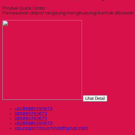
Produk Quick Order
Pemesanan dapat langsung menghubungi kontak dibawah:
Lihat Detail
+6285885292673
085885292673
085885292673
+6285885292673
csjuragantasseminar@gmail.com