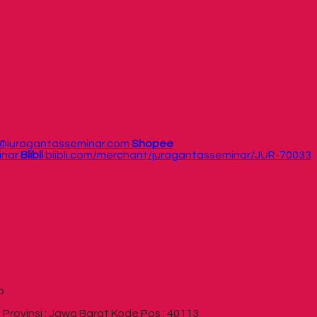
/@juragantasseminar.com
Shopee
inar
Blibli
blibli.com/merchant/juragantasseminar/JUR-70033
p
rovinsi : Jawa Barat Kode Pos : 40113