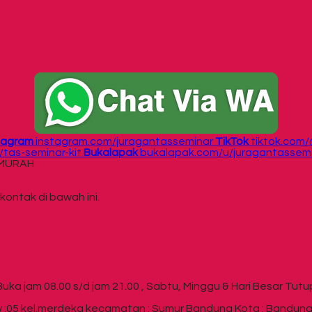
tagram
instagram.com/juragantasseminar
TikTok
tiktok.com
tas-seminar-kit
Bukalapak
bukalapak.com/u/juragantassem
r MURAH
kontak di bawah ini.
Buka jam 08.00 s/d jam 21.00 , Sabtu, Minggu & Hari Besar Tutu
 :05 kel.merdeka kecamatan : Sumur Bandung Kota : Bandung P