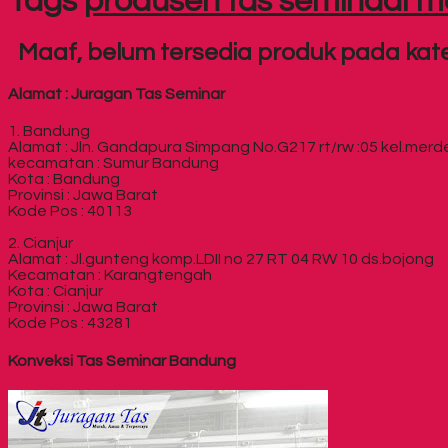
Tags
produsen tas seminadi 
Maaf, belum tersedia produk pada kateg
Alamat : Juragan Tas Seminar
1. Bandung
Alamat : Jln. Gandapura Simpang No.G217 rt/rw :05 kel.mer
kecamatan : Sumur Bandung
Kota : Bandung
Provinsi : Jawa Barat
Kode Pos : 40113
2. Cianjur
Alamat : Jl.gunteng komp.LDII no 27 RT 04 RW 10 ds.bojong
Kecamatan : Karangtengah
Kota : Cianjur
Provinsi : Jawa Barat
Kode Pos : 43281
Konveksi Tas Seminar Bandung