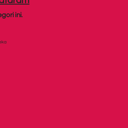
mataram
ori ini.
deka