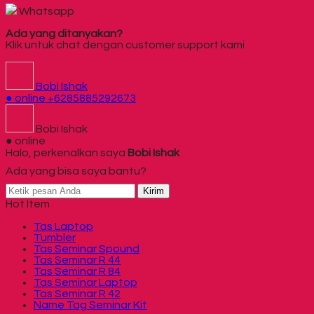
Whatsapp
Ada yang ditanyakan?
Klik untuk chat dengan customer support kami
Bobi Ishak
● online
+6285885292673
Bobi Ishak
● online
Halo, perkenalkan saya
Bobi Ishak
Ada yang bisa saya bantu?
Kirim
Hot Item
Tas Laptop
Tumbler
Tas Seminar Spound
Tas Seminar R 44
Tas Seminar R 84
Tas Seminar Laptop
Tas Seminar R 42
Name Tag Seminar Kit