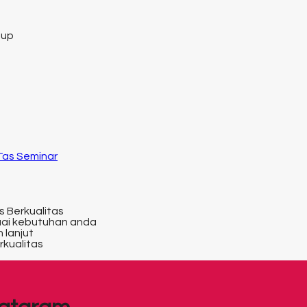
tup
 Tas Seminar
s Berkualitas
uai kebutuhan anda
 lanjut
rkualitas