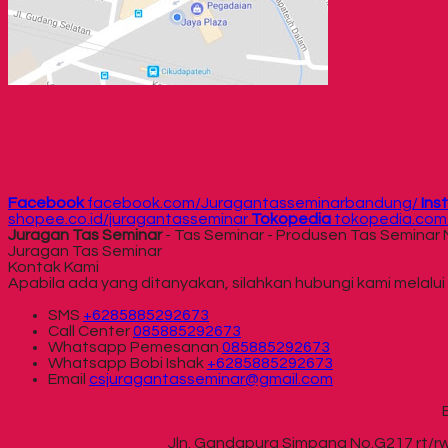
Facebook
facebook.com/Juragantasseminarbandung/
Ins
shopee.co.id/juragantasseminar
Tokopedia
tokopedia.com/
Juragan Tas Seminar
- Tas Seminar - Produsen Tas Semina
Juragan Tas Seminar
Kontak Kami
Apabila ada yang ditanyakan, silahkan hubungi kami melalui 
SMS
+6285885292673
Call Center
085885292673
Whatsapp
Pemesanan
085885292673
Whatsapp
Bobi Ishak
+6285885292673
Email
csjuragantasseminar@gmail.com
Jln. Gandapura Simpang No.G217 rt/rw