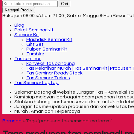
Cari
Kategori Produk
Buka jam 08.00 s/d jam 21.00 , Sabtu, Minggu & Hari Besar Tu
Blog
Paket Seminar Kit
Seminar Kit
Flashdisk Seminar Kit
Gift Set
Pulpen Seminar Kit
Tumbler
Tas seminar
konveksi tas bandung
Tas Pelatihan Murah | Tas Seminar Kit | Produsen
Tas Seminar Ready Stock
Tas Seminar Terlaris
Tas Seminar Laptop
Selamat Datang di Website Juragan Tas ~ Konveksi Ta
Kami siap melayani berbagai macam pesanan tas ses
Silahkan hubungi costumer service kami untuk info lebih
Juragan tas merupakan produsen dan konveksi tas be
Murah , Aman dan Terpercaya
Beranda
»
Tags "produsen tas seminadi mataram"