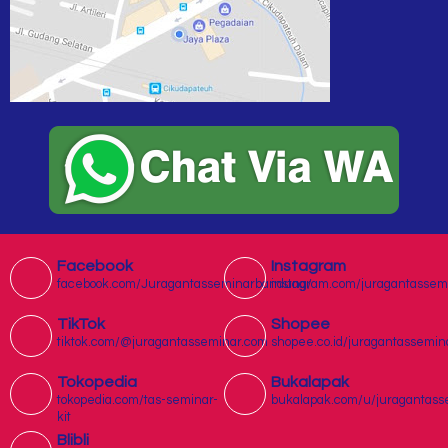
Facebook
Instagram
facebook.com/Juragantasseminarbandung/
instagram.com/juragantassem
TikTok
Shopee
tiktok.com/@juragantasseminar.com
shopee.co.id/juragantassemin
Tokopedia
Bukalapak
tokopedia.com/tas-seminar-
bukalapak.com/u/juragantass
kit
Blibli