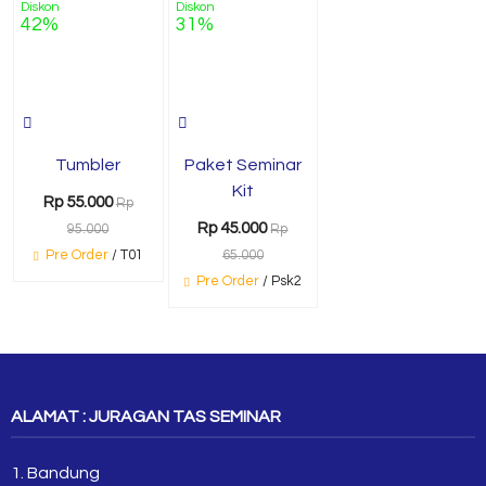
Diskon
Diskon
42%
31%
Tumbler
Paket Seminar
Kit
Rp 55.000
Rp
Rp 45.000
95.000
Rp
Pre Order
/ T01
65.000
Pre Order
/ Psk2
ALAMAT : JURAGAN TAS SEMINAR
1. Bandung