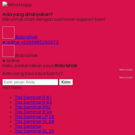
Whatsapp
Ada yang ditanyakan?
Klik untuk chat dengan customer support kami
Bobi Ishak
● online
+6285885292673
Bobi Ishak
● online
Halo, perkenalkan saya
Bobi Ishak
baru saja
Ada yang bisa saya bantu?
baru saja
Kirim
Hot Item
Tas Seminar R 61
Tas Seminar R 83
Tas Seminar R02
Tas Seminar R 04
Tas Seminar LP 25
Tas Seminar SL 09
Tas Seminar
Tas Seminar SL 20