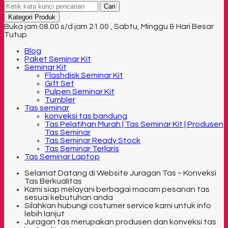
Cari
Kategori Produk
Buka jam 08.00 s/d jam 21.00 , Sabtu, Minggu & Hari Besar
Tutup
Blog
Paket Seminar Kit
Seminar Kit
Flashdisk Seminar Kit
Gift Set
Pulpen Seminar Kit
Tumbler
Tas seminar
konveksi tas bandung
Tas Pelatihan Murah | Tas Seminar Kit | Produsen
Tas Seminar
Tas Seminar Ready Stock
Tas Seminar Terlaris
Tas Seminar Laptop
Selamat Datang di Website Juragan Tas ~ Konveksi
Tas Berkualitas
Kami siap melayani berbagai macam pesanan tas
sesuai kebutuhan anda
Silahkan hubungi costumer service kami untuk info
lebih lanjut
Juragan tas merupakan produsen dan konveksi tas