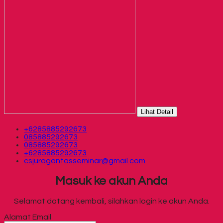
Lihat Detail
+6285885292673
085885292673
085885292673
+6285885292673
csjuragantasseminar@gmail.com
Masuk ke akun Anda
Selamat datang kembali, silahkan login ke akun Anda.
Alamat Email