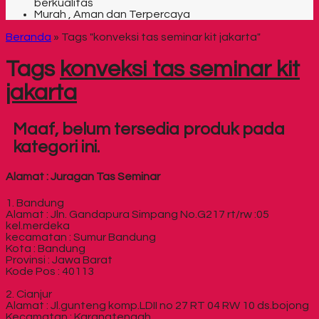
berkualitas
Murah , Aman dan Terpercaya
Beranda
»
Tags "konveksi tas seminar kit jakarta"
Tags
konveksi tas seminar kit
jakarta
Maaf, belum tersedia produk pada
kategori ini.
Alamat : Juragan Tas Seminar
1. Bandung
Alamat : Jln. Gandapura Simpang No.G217 rt/rw :05
kel.merdeka
kecamatan : Sumur Bandung
Kota : Bandung
Provinsi : Jawa Barat
Kode Pos : 40113
2. Cianjur
Alamat : Jl.gunteng komp.LDII no 27 RT 04 RW 10 ds.bojong
Kecamatan : Karangtengah