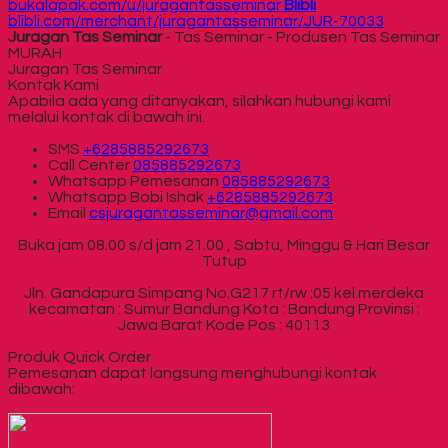
bukalapak.com/u/juragantasseminar
Blibli
blibli.com/merchant/juragantasseminar/JUR-70033
Juragan Tas Seminar
- Tas Seminar - Produsen Tas Seminar
MURAH
Juragan Tas Seminar
Kontak Kami
Apabila ada yang ditanyakan, silahkan hubungi kami
melalui kontak di bawah ini.
SMS
+6285885292673
Call Center
085885292673
Whatsapp
Pemesanan
085885292673
Whatsapp
Bobi Ishak
+6285885292673
Email
csjuragantasseminar@gmail.com
Buka jam 08.00 s/d jam 21.00 , Sabtu, Minggu & Hari Besar
Tutup
Jln. Gandapura Simpang No.G217 rt/rw :05 kel.merdeka
kecamatan : Sumur Bandung Kota : Bandung Provinsi :
Jawa Barat Kode Pos : 40113
Produk Quick Order
Pemesanan dapat langsung menghubungi kontak
dibawah: