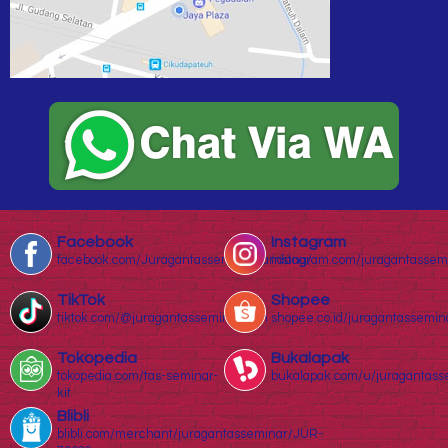
Facebook
Instagram
facebook.com/Juragantasseminarbandung/
instagram.com/juragantassem
TikTok
Shopee
tiktok.com/@juragantasseminar.com
shopee.co.id/juragantassemin
Tokopedia
Bukalapak
tokopedia.com/tas-seminar-
bukalapak.com/u/juragantass
kit
Blibli
blibli.com/merchant/juragantasseminar/JUR-