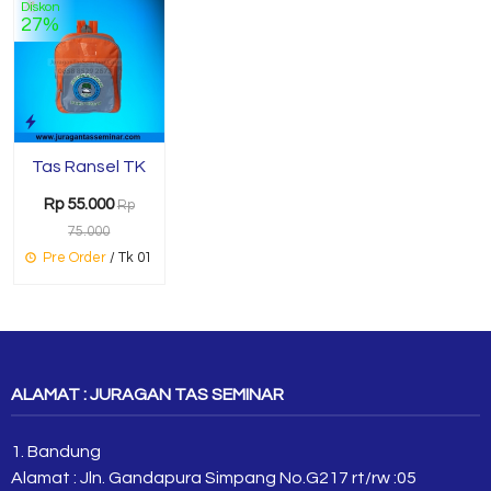
Diskon
27%
Tas Ransel TK
Rp 55.000
Rp
75.000
Pre Order
/ Tk 01
ALAMAT : JURAGAN TAS SEMINAR
1. Bandung
Alamat : Jln. Gandapura Simpang No.G217 rt/rw :05